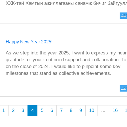
ХХК-тай Хамтын ажиллагааны санамж бичиг байгуулл
Дэл
Happy New Year 2025!
As we step into the year 2025, I want to express my heart
gratitude for your continued support and collaboration. To 
on the close of 2024, I would like to pinpoint some key
milestones that stand as collective achievements.
Дэл
1
2
3
4
5
6
7
8
9
10
...
16