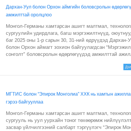
Дархан-Уул болон Орхон аймгийн боловсролын өдөрлөг
амжилттай оролцлоо
Монгол-Германы хамтарсан ашигт малтмал, технолог
сургуулийн удирдлага, багш мэргэжилтнүүд, оюутну
баг 2025 оны 1-р сарын 30, 31-ний өдрүүдэд Дархан-
болон Орхон аймагт зохион байгуулагдсан “Мэргэжил
сонголт” боловсролын өдөрлөгүүдэд амжилттай ажил
Дэл
МГТИС болон “Эпирок Монголиа” ХХК нь хамтын ажилл
гэрээ байгууллаа
Монгол-Германы хамтарсан ашигт малтмал, технолог
сургууль нь уул уурхайн тоног төхөөрөмж нийлүүлэлт
засвар үйлчилгээний салбарт тэргүүлэгч “Эпирок Мо