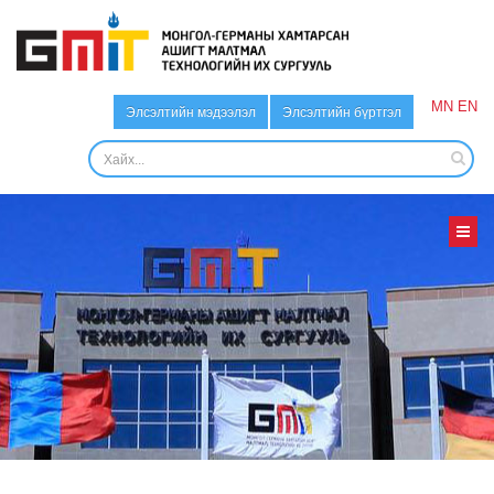
MN
EN
Элсэлтийн мэдээлэл
Элсэлтийн бүртгэл