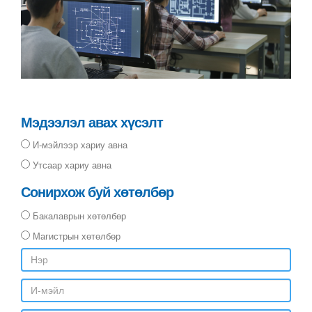
Мэдээлэл авах хүсэлт
И-мэйлээр хариу авна
Утсаар хариу авна
Сонирхож буй хөтөлбөр
Бакалаврын хөтөлбөр
Магистрын хөтөлбөр