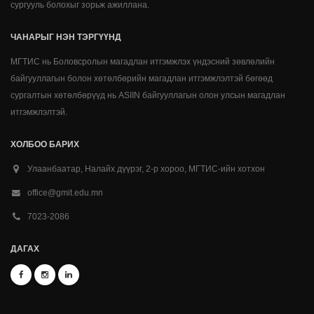
сургууль болохыг зорьж ажиллана.
ЧАНАРЫГ НЭН ТЭРГҮҮНД
МГТИС нь Боловсролын магадлан итгэмжлэх үндэсний зөвлөлийн
байгууллагын болон хөтөлбөрийн магадлан итгэмжлэлтэй бөгөөд
сургалтын хөтөлбөрүүд нь ASIIN байгууллагын олон улсын магадлан
итгэмжлэлтэй.
ХОЛБОО БАРИХ
Улаанбаатар, Налайх дүүрэг, 2-р хороо, МГТИС-ийн хотхон
office@gmit.edu.mn
7023-2086
ДАГАХ