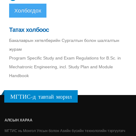
Холбогдох
Татах холбоос
Бакалаврын хөтөлбөрийн Сургалтын болон шалгалтын
журам
Program Specific Study and Exam Regulations for B.Sc. in
Mechatronic Engineering, incl. Study Plan and Module
Handbook
МГТИС-д тавтай морил
АЛСЫН ХАРАА
МГТИС нь Монгол Улсын болон Азийн бүсийн технологийн тэргүүлэгч