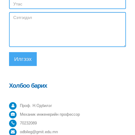
Илгээх
Холбоо барих
Проф. Н.Одбилэг
Механик инженерийн профессор
70232089
odbileg@gmit.edu.mn