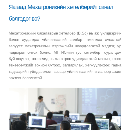
Яагаад Мехатроникийн хөтөлбөрийг санал
болгодог вэ?
Мехатроникийн бакалаврын хөтөлбөр (B.Sc) нь аж үйлдвэрийн
болон худалдаа үйлчилгээний салбарт ажиллах хүсэлтэй
залууст мехатроникын мэргэжлийн шаардлагатай мэдлэг, ур
чадварыг олгох болно. МГТИС-ийн тус хөтөлбөрт суралцаж
буй оюутан, төгсөгчид нь электрон удирдлагатай машин, тоног
төхөөрөмжийг зохион бүтээх, загварчлах, хөгжүүлэхээс гадна
тэдгээрийн үйлдвэрлэл, засвар үйлчилгээний чиглэлээр ажил
эрхлэх боломжтой.