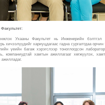
н
Факультет:
инжлэх Ухааны Факультет нь Инженерийн бэлтгэл 
рь хичээлүүдийг хариуцдагаас гадна сургалтдаа орчин
үлийн үеийн багаж хэрэгслээр тоноглогдсон лаборато
ь, компаниудтай хамтын ажиллагааг хөгжүүлэх, хамт
н ажилладаг.