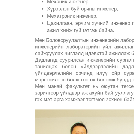
Механик инженер,
Хүрээлэн буй орчны инженер,
Мехатроник инженер,
Цахилгаан, эрчим хүчний инженер г
ажил хийж гүйцэтгэж байна.
Мөн Боловсруулалтын инженерийн лабор
инженерийн лабораторийн үйл ажиллага
сайжруулах чиглэлд идэвхтэй ажиллаж б
Дадлагад суурилсан инженерийн сургал
танилцах болон үйлдвэрлэлийн дадла
үйлдвэрлэлийн орчинд илүү ойр сура
мэргэжилтэн болж төгсөх боломж бүрддэ
Мөн манай факультет нь оюутан төгсө
зорилгоор үйлдвэр аж ахуйн байгууллагу
гэх мэт арга хэмжээг тогтмол зохион байг