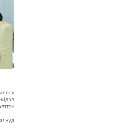
жиллах
шийдэл
элтгэн
ээлүүд