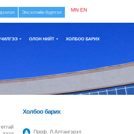
MN
EN
дээлэл
Элсэлтийн бүртгэл
ЛЧИЛГЭЭ
ОЛОН НИЙТ
ХОЛБОО БАРИХ
Холбоо барих
теттай
Проф. Л.Алтангэрэл
д дээд