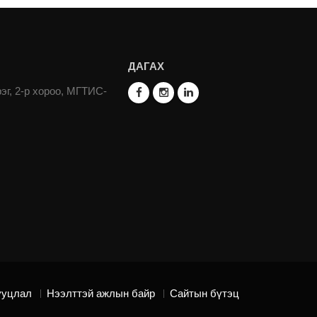
ДАГАХ
эг, 2-р хороо, МГТИС-
ууцлал
Нээлттэй ажлын байр
Сайтын бүтэц