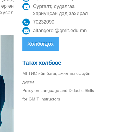
өргөн
Сургалт, судалгаа
 хүсэл
хариуцсан дэд захирал
70232090
altangerel@gmit.edu.mn
Холбогдох
Татах холбоос
МГТИС-ийн багш, ажилтны ёс зүйн
дүрэм
Policy on Language and Didactic Skills
for GMIT Instructors