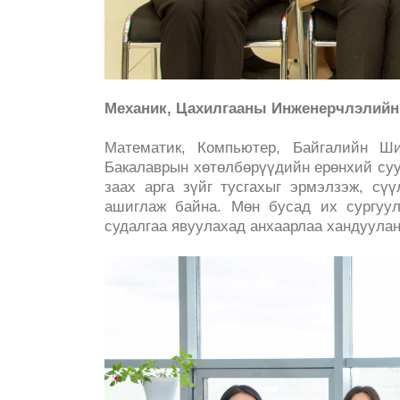
Механик, Цахилгааны Инженерчлэлий
Математик, Компьютер, Байгалийн Ш
Бакалаврын хөтөлбөрүүдийн ерөнхий суу
заах арга зүйг тусгахыг эрмэлзэж, сү
ашиглаж байна. Мөн бусад их сургуул
судалгаа явуулахад анхаарлаа хандуула