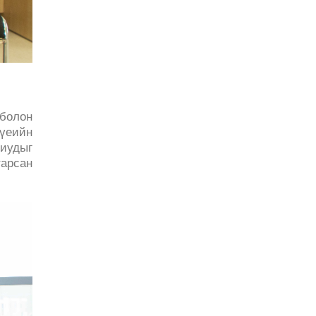
болон
 үеийн
риудыг
арсан