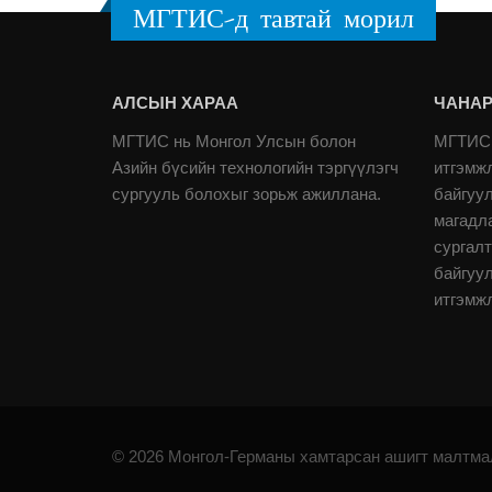
МГТИС-д тавтай морил
АЛСЫН ХАРАА
ЧАНАР
МГТИС нь Монгол Улсын болон
МГТИС 
Азийн бүсийн технологийн тэргүүлэгч
итгэмж
сургууль болохыг зорьж ажиллана.
байгуу
магадл
сургалт
байгуу
итгэмж
© 2026 Монгол-Германы хамтарсан ашигт малтмал