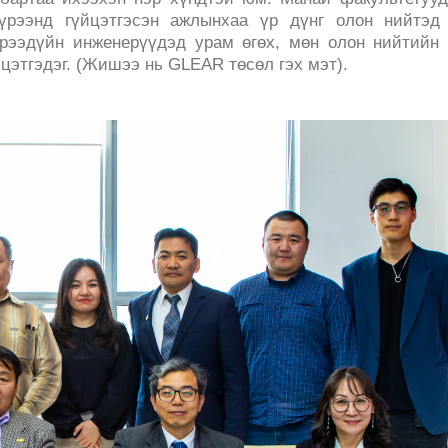
үрээнд гүйцэтгэсэн ажлынхаа үр дүнг олон нийтэд 
ирээдүйн инженерүүдэд урам өгөх, мөн олон нийтийн
йцэтгэдэг. (Жишээ нь GLEAR төсөл гэх мэт).