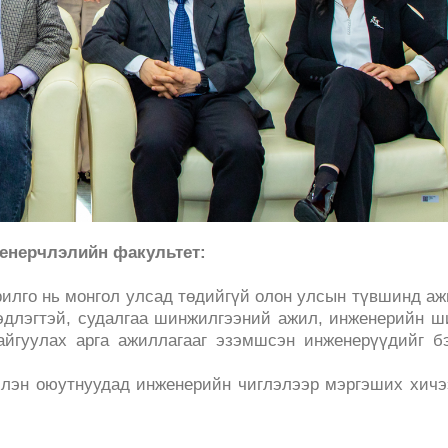
женерчлэлийн факультет:
илго нь монгол улсад төдийгүй олон улсын түвшинд а
мэдлэгтэй, судалгаа шинжилгээний ажил, инженерийн 
айгуулах арга ажиллагааг эзэмшсэн инженерүүдийг б
эхлэн оюутнуудад инженерийн чиглэлээр мэргэших хич
,