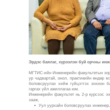
Эрдэс баялаг, хүрээлэн буй орчны ин
МГТИС-ийн Инженерийн факультетын зор
ур чадвартай, онол, практикийн өндөр 
боловсруулах хийж гүйцэтгэх зохион б
гаргах үйл ажиллагаа юм.
Инженерийн факультет нь 2-р курсээс 
зааж,
Уул уурхайн боловсруулах инженер