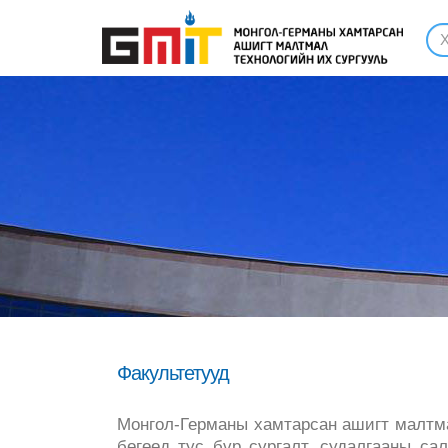
Факультетууд
Монгол-Германы хамтарсан ашигт малтма
бөгөөд тус бүр сургалт, судалгааны с