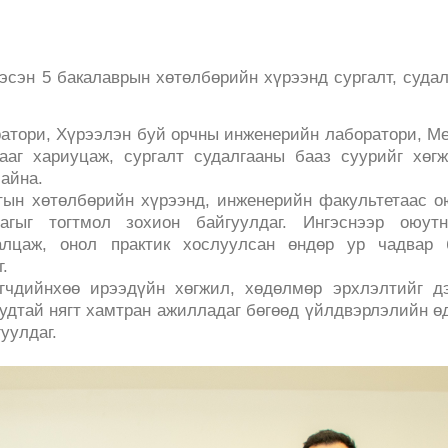
эсэн 5 бакалаврын хөтөлбөрийн хүрээнд сургалт, суда
атори, Хүрээлэн буй орчны инженерийн лаборатори, М
аг хариуцаж, сургалт судалгааны бааз суурийг хөг
айна.
тын хөтөлбөрийн хүрээнд, инженерийн факультетаас 
гыг тогтмол зохион байгуулдаг. Ингэснээр оюутн
лцаж, онол практик хослуулсан өндөр ур чадвар 
г.
гчдийнхөө ирээдүйн хөгжил, хөдөлмөр эрхлэлтийг д
удтай нягт хамтран ажилладаг бөгөөд үйлдвэрлэлийн ө
уулдаг.