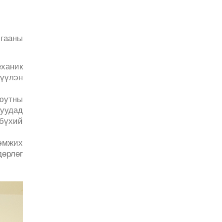
лгааны
еханик
жүүлэн
оюутны
уудад
бүхий
эмжих
дөрлөг