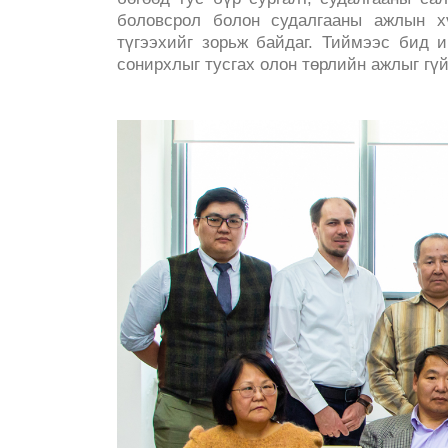
боловсрол болон судалгааны ажлын х
түгээхийг зорьж байдаг. Тиймээс бид 
сонирхлыг тусгах олон төрлийн ажлыг гү