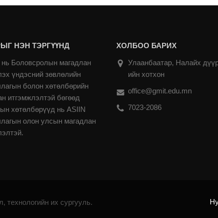
ЫГ НЭН ТЭРГҮҮНД
ХОЛБОО БАРИХ
нь Боловсролын магадлан
Улаанбаатар, Налайх дүүр
лэх үндэсний зөвлөлийн
ийн хотхон
ллагын болон хөтөлбөрийн
office@gmit.edu.mn
ан итгэмжлэлтэй бөгөөд
7023-2086
ын хөтөлбөрүүд нь ASIIN
ллагын олон улсын магадлан
лэлтэй.
Н
, технологийн их сургууль.