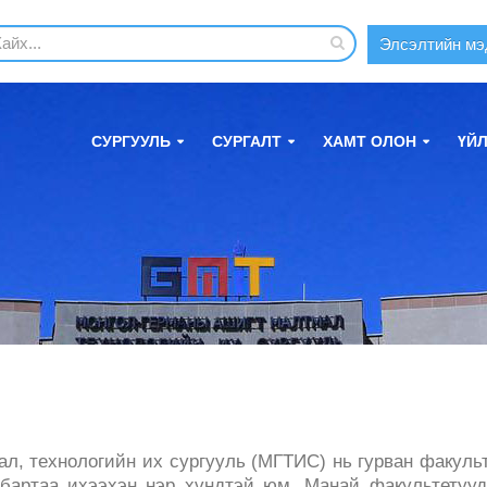
Элсэлтийн мэ
СУРГУУЛЬ
СУРГАЛТ
ХАМТ ОЛОН
ҮЙ
л, технологийн их сургууль (МГТИС) нь гурван факуль
албартаа ихээхэн нэр хүндтэй юм. Манай факультетуу