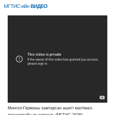
МГТИС-ийн
ВИДЕО
Монгол-Германы хамтарсан ашигт малтмал,
"Б
технологийн их сургууль (МГТИС 2026)
ма