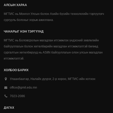
АЛСЫН ХАРАА
МГТИС нь Монгол Улсын болон Азийн бүсийн технологийн тэргүүлэгч
сургууль болохыг зорьж ажиллана.
ЧАНАРЫГ НЭН ТЭРГҮҮНД
МГТИС нь Боловсролын магадлан итгэмжлэх үндэсний зөвлөлийн
байгууллагын болон хөтөлбөрийн магадлан итгэмжлэлтэй бөгөөд
сургалтын хөтөлбөрүүд нь ASIIN байгууллагын олон улсын магадлан
итгэмжлэлтэй.
ХОЛБОО БАРИХ
Улаанбаатар, Налайх дүүрэг, 2-р хороо, МГТИС-ийн хотхон
office@gmit.edu.mn
7023-2086
ДАГАХ