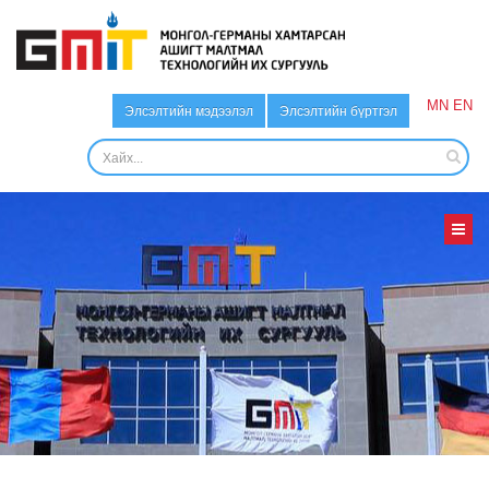
MN
EN
Элсэлтийн мэдээлэл
Элсэлтийн бүртгэл