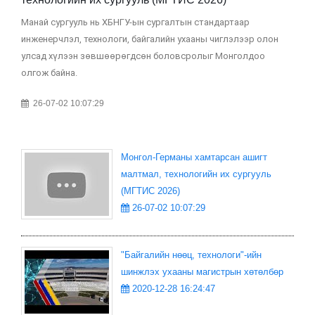
Манай сургууль нь ХБНГУ-ын сургалтын стандартаар
МГ
инженерчлэл, технологи, байгалийн ухааны чиглэлээр олон
ма
улсад хүлээн зөвшөөрөгдсөн боловсролыг Монголдоо
бай
олгож байна.
26-07-02 10:07:29
Монгол-Германы хамтарсан ашигт
малтмал, технологийн их сургууль
(МГТИС 2026)
26-07-02 10:07:29
"Байгалийн нөөц, технологи"-ийн
шинжлэх ухааны магистрын хөтөлбөр
2020-12-28 16:24:47