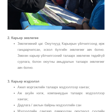
2. Карьер зөвлөгөө
Зөвлөгөөний цаг. Оюутнууд Карьерын үйлчилгээнд ирж
ганцаарчилсан, эсвэл бүлгийн зөвлөгөөг авч болно.
Зөвхөн карьер үйлчилгээний талаарх зөвлөгөө төдийгүй
сурлага, болон оюутны амьдралын талаарх зөвлөгөөг
авч болно.
3. Карьер мэдээлэл
Ажил мэргэжлийн талаарх мэдээллээр хангах;
Аж ахуйн нэгж, компаниудын талаарх мэдээллээр
хангах;
Дадлага / ажлын байрны мэдээллийн сан
Мэдээллийн сангаар дамжуулан оюутнууд сүүлийн