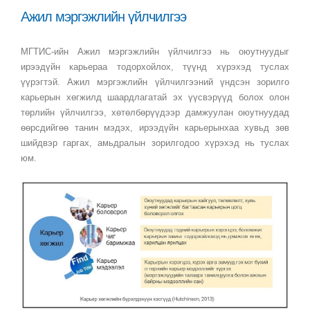
Ажил мэргэжлийн үйлчилгээ
МГТИС-ийн Ажил мэргэжлийн үйлчилгээ нь оюутнуудыг
ирээдүйн карьераа тодорхойлох, түүнд хүрэхэд туслах
үүрэгтэй. Ажил мэргэжлийн үйлчилгээний үндсэн зорилго
карьерын хөгжилд шаардлагатай эх үүсвэрүүд болох олон
төрлийн үйлчилгээ, хөтөлбөрүүдээр дамжуулан оюутнуудад
өөрсдийгөө танин мэдэх, ирээдүйн карьерынхаа хувьд зөв
шийдвэр гаргах, амьдралын зорилгодоо хүрэхэд нь туслах
юм.