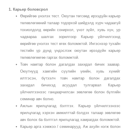
1. Карьер боловсрол
Өөрийгөө үнэлэх тест. Оюутан төгсөөд ирээдүйн карьер
төлөвлөгөөний талаар тодорхой шийдэлд хүрч чадаагүй
тохиолдолд өөрийн сонирхол, үнэт зүйл, хувь хүн, ур
чадвараа шалгах зорилгоор Карьер үйлчилгээнд
өөрийгөө үнэлэх тест өгөх боломжтой. Ингэснээр тухайн
тестийн үр дүнд үндэслэж оюутан ирээдүйн карьер
төлөвлөгөөгөө гаргах боломжтой.
Товч намтар болон дагалдах захидал бичих заавар.
Оюутнууд хамгийн сүүлийн үеийн, хувь хүнийг
илтгэсэн, бүтээлч товч намтар болон дагалдах
захидал бичихэд асуудал тулгарвал Карьер
үйлчилгээнээс ганцаарчилсан зөвлөгөө болон бүлгийн
семинар авч болно.
Ажлын ярилцлагад бэлтгэх. Карьер үйлчилгээнээс
ярилцлагад хэрхэн амжилттай бэлдэх талаар зөвлөгөө
авч болох ба бэлтгэл ярилцлагад хамрагдах боломжтой.
Карьер арга хэмжээ / семинарууд. Аж ахуйн нэгж болон