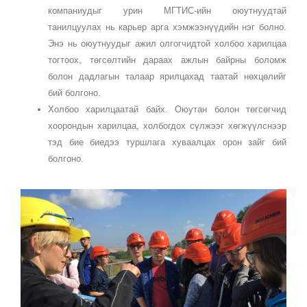
компаниудыг урин МГТИС-ийн оюутнуудтай
танилцуулах нь карьер арга хэмжээнүүдийн нэг болно.
Энэ нь оюутнуудыг ажил олгогчидтой холбоо харилцаа
тогтоох, төгсөлтийн дараах ажлын байрны боломж
болон дадлагын талаар ярилцахад таатай нөхцөлийг
бий болгоно.
Холбоо харилцаатай байх. Оюутан болон төгсөгчид
хоорондын харилцаа, холбогдох сүлжээг хөгжүүлснээр
тэд бие биедээ туршлага хуваалцах орон зайг бий
болгоно.