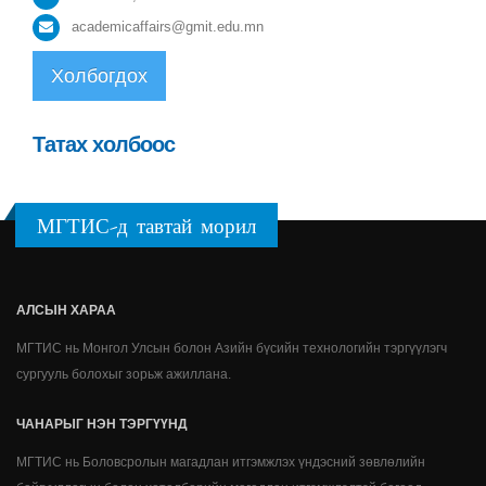
academicaffairs@gmit.edu.mn
Холбогдох
Татах холбоос
МГТИС-д тавтай морил
АЛСЫН ХАРАА
МГТИС нь Монгол Улсын болон Азийн бүсийн технологийн тэргүүлэгч
сургууль болохыг зорьж ажиллана.
ЧАНАРЫГ НЭН ТЭРГҮҮНД
МГТИС нь Боловсролын магадлан итгэмжлэх үндэсний зөвлөлийн