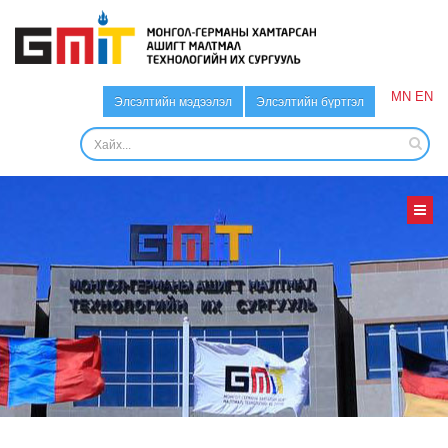
MN
EN
Элсэлтийн мэдээлэл
Элсэлтийн бүртгэл