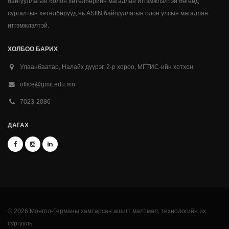
байгууллагын болон хөтөлбөрийн магадлан итгэмжлэлтэй бөгөөд
сургалтын хөтөлбөрүүд нь ASIIN байгууллагын олон улсын магадлан
итгэмжлэлтэй.
ХОЛБОО БАРИХ
Улаанбаатар, Налайх дүүрэг, 2-р хороо, МГТИС-ийн хотхон
office@gmit.edu.mn
7023-2086
ДАГАХ
© 2026 Монгол-Германы хамтарсан ашигт малтмал, технологийн их
сургууль.