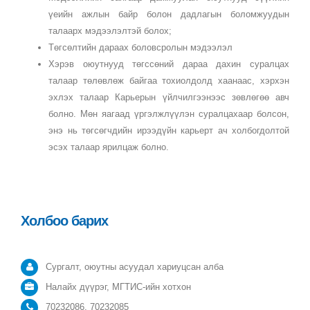
үеийн ажлын байр болон дадлагын боломжуудын
талаарх мэдээлэлтэй болох;
Төгсөлтийн дараах боловсролын мэдээлэл
Хэрэв оюутнууд төгссөний дараа дахин суралцах
талаар төлөвлөж байгаа тохиолдолд хаанаас, хэрхэн
эхлэх талаар Карьерын үйлчилгээнээс зөвлөгөө авч
болно. Мөн яагаад үргэлжлүүлэн суралцахаар болсон,
энэ нь төгсөгчдийн ирээдүйн карьерт ач холбогдолтой
эсэх талаар ярилцаж болно.
Холбоо барих
Сургалт, оюутны асуудал хариуцсан алба
Налайх дүүрэг, МГТИС-ийн хотхон
70232086, 70232085