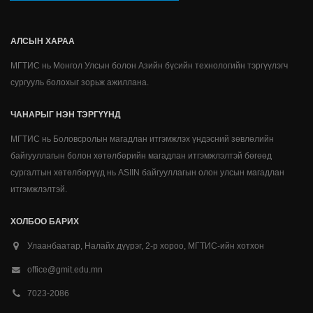
АЛСЫН ХАРАА
МГТИС нь Монгол Улсын болон Азийн бүсийн технологийн тэргүүлэгч
сургууль болохыг зорьж ажиллана.
ЧАНАРЫГ НЭН ТЭРГҮҮНД
МГТИС нь Боловсролын магадлан итгэмжлэх үндэсний зөвлөлийн
байгууллагын болон хөтөлбөрийн магадлан итгэмжлэлтэй бөгөөд
сургалтын хөтөлбөрүүд нь ASIIN байгууллагын олон улсын магадлан
итгэмжлэлтэй.
ХОЛБОО БАРИХ
Улаанбаатар, Налайх дүүрэг, 2-р хороо, МГТИС-ийн хотхон
office@gmit.edu.mn
7023-2086