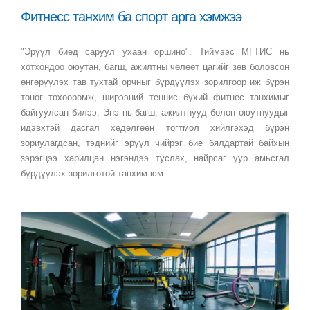
Фитнесс танхим ба спорт арга хэмжээ
"Эрүүл биед саруул ухаан оршино". Тиймээс МГТИС нь
хотхондоо оюутан, багш, ажилтны чөлөөт цагийг зөв боловсон
өнгөрүүлэх тав тухтай орчныг бүрдүүлэх зорилгоор иж бүрэн
тоног төхөөрөмж, ширээний теннис бүхий фитнес танхимыг
байгуулсан билээ. Энэ нь багш, ажилтнууд болон оюутнуудыг
идэвхтэй дасгал хөдөлгөөн тогтмол хийлгэхэд бүрэн
зориулагдсан, тэднийг эрүүл чийрэг бие бялдартай байхын
зэрэгцээ харилцан нэгэндээ туслах, найрсаг уур амьсгал
бүрдүүлэх зорилготой танхим юм.