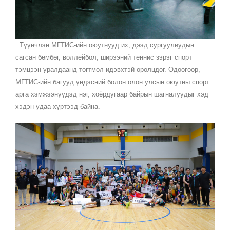
Түүнчлэн МГТИС-ийн оюутнууд их, дээд сургуулиудын
сагсан бөмбөг, воллейбол, ширээний теннис зэрэг спорт
тэмцээн уралдаанд тогтмол идэвхтэй оролцдог. Одоогоор,
МГТИС-ийн багууд үндэсний болон олон улсын оюутны спорт
арга хэмжээнүүдэд нэг, хоёрдугаар байрын шагналуудыг хэд
хэдэн удаа хүртээд байна.