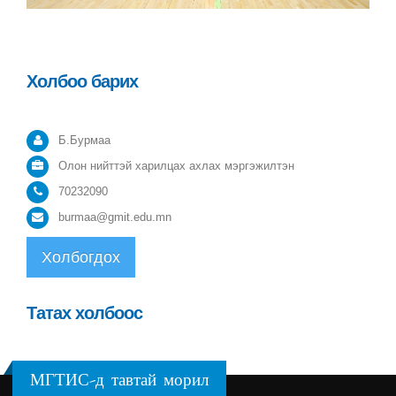
Холбоо барих
Б.Бурмаа
Олон нийттэй харилцах ахлах мэргэжилтэн
70232090
burmaa@gmit.edu.mn
Холбогдох
Татах холбоос
МГТИС-д тавтай морил