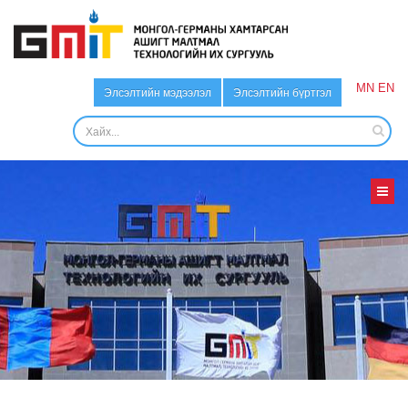
MN
EN
Элсэлтийн мэдээлэл
Элсэлтийн бүртгэл