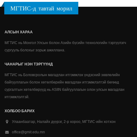
МГТИС-д тавтай морил
АЛСЫН ХАРАА
МГТИС нь Монгол Улсын болон Азийн бүсийн технологийн тэргүүлэгч
сургууль болохыг зорьж ажиллана.
ЧАНАРЫГ НЭН ТЭРГҮҮНД
МГТИС нь Боловсролын магадлан итгэмжлэх үндэсний зөвлөлийн
байгууллагын болон хөтөлбөрийн магадлан итгэмжлэлтэй бөгөөд
сургалтын хөтөлбөрүүд нь ASIIN байгууллагын олон улсын магадлан
итгэмжлэлтэй.
ХОЛБОО БАРИХ
Улаанбаатар, Налайх дүүрэг, 2-р хороо, МГТИС-ийн хотхон
office@gmit.edu.mn