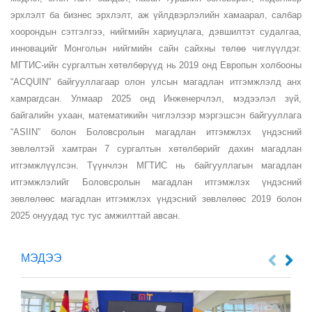
эрхлэлт ба бизнес эрхлэлт, аж үйлдвэрлэлийн хамаарал, салбар
хоорондын сэтгэлгээ, нийгмийн хариуцлага, дэвшилтэт судалгаа,
инновацийг Монголын нийгмийн сайн сайхны төлөө чиглүүлдэг.
МГТИС-ийн сургалтын хөтөлбөрүүд нь 2019 онд Европын холбооны
“ACQUIN” байгууллагаар олон улсын магадлан итгэмжлэлд анх
хамрагдсан. Улмаар 2025 онд Инженерчлэл, мэдээлэл зүй,
байгалийн ухаан, математикийн чиглэлээр мэргэшсэн байгууллага
“ASIIN” болон Боловсролын магадлан итгэмжлэх үндэсний
зөвлөлтэй хамтран 7 сургалтын хөтөлбөрийг дахин магадлан
итгэмжлүүлсэн. Түүнчлэн МГТИС нь байгууллагын магадлан
итгэмжлэлийг Боловсролын магадлан итгэмжлэх үндэсний
зөвлөлөөс магадлан итгэмжлэх үндэсний зөвлөлөөс 2019 болон
2025 онуудад тус тус амжилттай авсан.
МЭДЭЭ