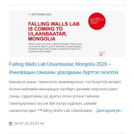
Falling Walls Lab Ulaanbaatar, Mongolia 2026 –
МГ
Инновацын санааны уралдааны бүртгэл эхэллээ
үз
Шинжлэх ухаан, технологи, инженерчлэл, тогтвортой хөгжил
Мо
болон нийгмийн инновацын салбарт дэлхийг өөрчлөх шинэ
сур
санаа, судалгааны үр дүнгээ олон улсын тайзнаа
өдр
танилцуулахыг хүсэж буй залуу судлаач, шинийг
бо
санаачлагчдыг **Falling Walls Lab Ulaanbaatar,...
Дэлгэрэнгүй
Дэ
26-07-31 02:07:44