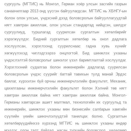
сургууль (МГТИС) нь Монгол, Герман хоёр улсын засгийн газрын
олон улсын
санаачилгаар 2013 онд үүсгэн байгуулагдсан. МГТИС нь ХБНГУ-ын
болон олон улсын, үндэсний дээд боловсролын байгууллагуудтай
Кампус
нягт хамтран ажиллаж, олон улсын стандартад нийцсэн, шилдэг
сургуулиуд, туршлагад суурилсан сургалтын хөтөлбөрийг
Монгол-Германы хамтарсан
хэрэгжүүлдэг. Бидний сургалтын хөтөлбөр нь онол дадлага
хослуулсан, хэрэглээнд суурилснаас гадна хувь хүнийг
хөгжүүлэхэд чиглэдгээрээ онцлогтой. Бид шинжлэх ухааны
үндэслэлтэй боловсролыг шинэлэг үзэл баримтлалтай хослуулдаг.
Хэрэглээний судалгаа болон инженерийн дадлагад суурилсан
боловсролын үндэс суурийг баттай тавихын тулд манай Эрдэс
баялаг, хүрээлэн буй орчны инженерчлэлийн факультет, Механик,
цахилгааны инженерчлэлийн факультет болон Хэлний төв нягт
хамтран ажиллаж байна нягт хамтран ажиллаж байна. Монгол-
Германы хамтарсан ашигт малтмал, технологийн их сургуульд та
инженерийн, шинжлэх ухааны мөн бизнесийн салбарын хамгийн
сүүлийн үеийн шинэчлэлүүдтэй танилцах болно. Сургалтын
хөтөлбөрүүдийнхээ хүрээнд МГТИС нь шинжлэх ухааны өндөр
мэдлэг, олон талт байдал, насан туршийн боловсрол, хөдөлмөр