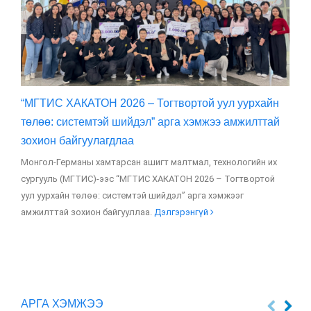
“МГТИС ХАКАТОН 2026 – Тогтвортой уул уурхайн
МГ
төлөө: системтэй шийдэл” арга хэмжээ амжилттай
ам
зохион байгуулагдлаа
тө
Монгол-Германы хамтарсан ашигт малтмал, технологийн их
Мо
сургууль (МГТИС)-ээс “МГТИС ХАКАТОН 2026 – Тогтвортой
сур
уул уурхайн төлөө: системтэй шийдэл” арга хэмжээг
төг
амжилттай зохион байгууллаа.
Дэлгэрэнгүй
өд
АРГА ХЭМЖЭЭ