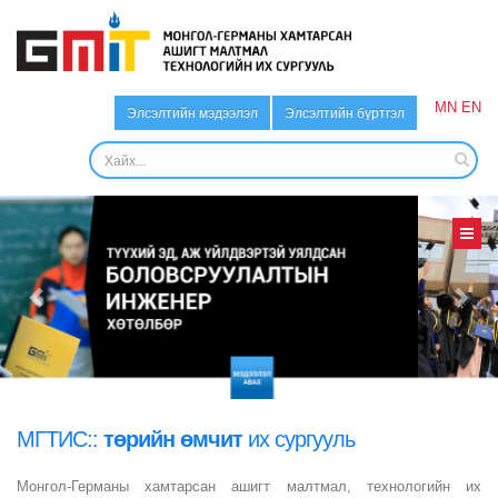
MN
EN
Элсэлтийн мэдээлэл
Элсэлтийн бүртгэл
Монгол-Германы хамтарсан
төрийн өмчит
МГТИС::
инженерийн
их сургууль
судалгаанд суурилсан
Монгол-Германы хамтарсан ашигт малтмал, технологийн их