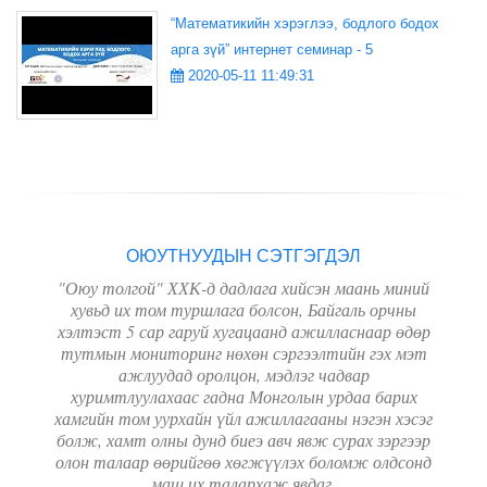
“Математикийн хэрэглээ, бодлого бодох
арга зүй” интернет семинар - 5
2020-05-11 11:49:31
ОЮУТНУУДЫН СЭТГЭГДЭЛ
"Оюу толгой" ХХК-д дадлага хийсэн маань миний
хувьд их том туршлага болсон, Байгаль орчны
хэлтэст 5 сар гаруй хугацаанд ажилласнаар өдөр
тутмын мониторинг нөхөн сэргээлтийн гэх мэт
ажлуудад оролцон, мэдлэг чадвар
хуримтлуулахаас гадна Монголын урдаа барих
хамгийн том уурхайн үйл ажиллагааны нэгэн хэсэг
болж, хамт олны дунд биеэ авч явж сурах зэргээр
олон талаар өөрийгөө хөгжүүлэх боломж олдсонд
маш их талархаж явдаг.