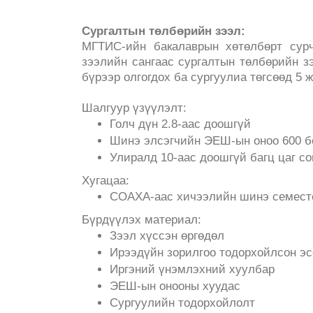
Сургалтын төлбөрийн зээл:
МГТИС-ийн бакалаврын хөтөлбөрт сур
зээлийн сангаас сургалтын төлбөрийн з
бүрээр олгогдох ба сургуулиа төгсөөд 5
Шалгуур үзүүлэлт:
Голч дүн 2.8-аас доошгүй
Шинэ элсэгчийн ЭЕШ-ын оноо 600 б
Улиралд 10-аас доошгүй багц цаг со
Хугацаа:
СОАХА-аас хичээлийн шинэ семесте
Бүрдүүлэх материал:
Зээл хүссэн өргөдөл
Ирээдүйн зорилгоо тодорхойлсон эс
Иргэний үнэмлэхний хуулбар
ЭЕШ-ын онооны хуудас
Сургуулийн тодорхойлолт