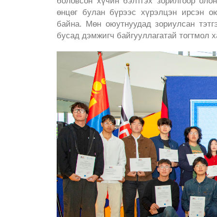
боловсон хүчин бэлтгэх зорилгоор оло
өнцөг булан бүрээс хүрэлцэн ирсэн о
байна. Мөн оюутнуудад зориулсан тэтг
бусад дэмжигч байгууллагатай тогтмол 