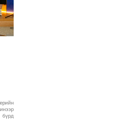
нерийн
Шинээр
 бүрд