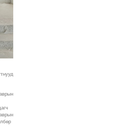
утнууд
аврын
цагч
лаврын
өлбөр