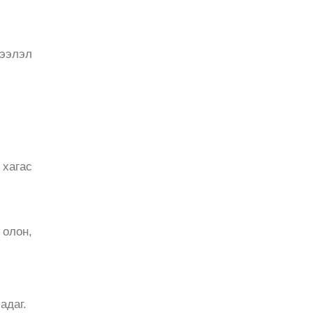
ээлэл
хагас
 олон,
адаг.