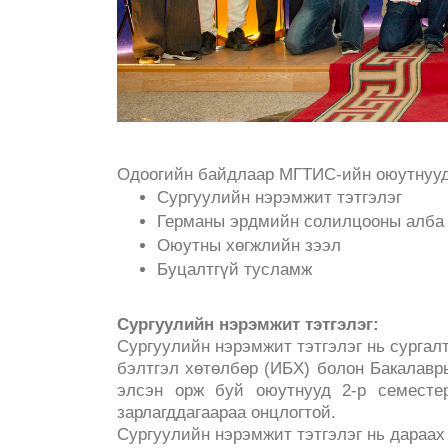
Одоогийн байдлаар МГТИС-ийн оюутнууд 
Сургуулийн нэрэмжит тэтгэлэг
Германы эрдмийн солилцооны алба 
Оюутны хөгжлийн зээл
Буцалтгүй тусламж
Сургуулийн нэрэмжит тэтгэлэг:
Сургуулийн нэрэмжит тэтгэлэг нь сургал
бэлтгэл хөтөлбөр (ИБХ) болон Бакалав
элсэн орж буй оюутнууд 2-р семесте
зарлагддагаараа онцлогтой.
Сургуулийн нэрэмжит тэтгэлэг нь дараах