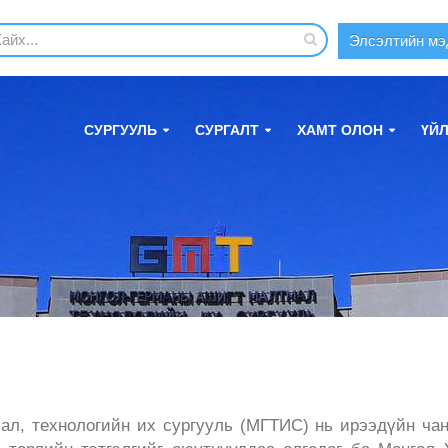
Элсэлтийн мэ
СУРГУУЛЬ
СУРГАЛТ
ХАМТ ОЛОН
ҮЙ
ал, технологийн их сургууль (МГТИС) нь ирээдүйн ча