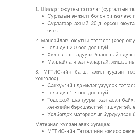
1. Шилдэг оюутны тэтгэлэг (сургалтын тө
Сурлагын амжилт болон хичээлээс 
Сурлагаар эхний 20-д орсон оюут
очно.
2. Манлайлагч оюутны тэтгэлэг (хоёр ою
Голч дүн 2.0-оос доошгүй
Хичээлээс гадуурх болон сайн дуры
Манлайлагч зан чанартай, жишээ нь 
3. МГТИС-ийн багш, ажилтнуудын төрө
хөнгөлөх)
Санхүүгийн дэмжлэг үзүүлэх тэтгэлэ
Голч дүн 1.7-оос доошгүй
Тодорхой шалгуурыг хангасан байх
хөгжлийн бэрхшээлтэй гишүүнтэй, ө
Холбогдох материалыг бүрдүүлсэн 
Материал хүлээн авах хугацаа:
МГТИС-ийн Тэтгэлгийн комисс семес