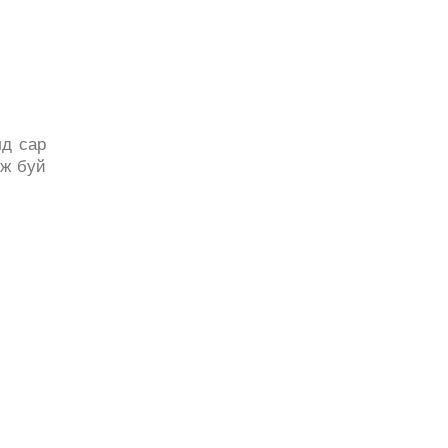
лд сар
эж буй