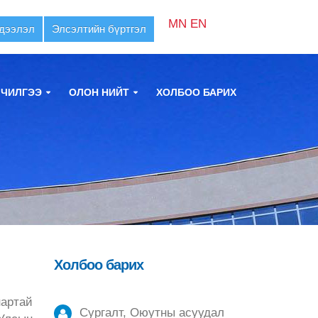
MN
EN
дээлэл
Элсэлтийн бүртгэл
ЛЧИЛГЭЭ
ОЛОН НИЙТ
ХОЛБОО БАРИХ
Холбоо барих
нартай
Сургалт, Оюутны асуудал