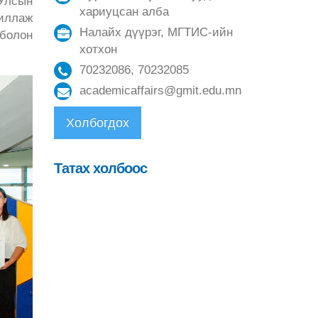
 Улсын
хариуцсан алба
иллаж
Налайх дүүрэг, МГТИС-ийн
 болон
хотхон
70232086, 70232085
academicaffairs@gmit.edu.mn
Холбогдох
Татах холбоос