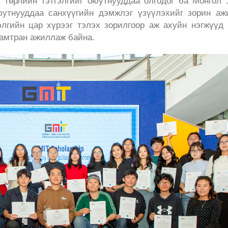
н төрлийн тэтгэлгийг оюутнууддаа олгодог ба Монгол
юутнууддаа санхүүгийн дэмжлэг үзүүлэхийг зорин аж
элгийн цар хүрээг тэлэх зорилгоор аж ахуйн нэгжүүд
хамтран ажиллаж байна.