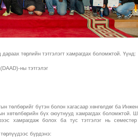
дараах төрлийн тэтгэлэгт хамрагдах боломжтой. Үүнд:
(DAAD)-ны тэтгэлэг
тын төлбөрийг бүтэн болон хагасаар хөнгөлдөг ба Инже
рын хөтөлбөрийн бүх оюутнууд хамрагдах боломжтой. 
рээс хамрагдаж болох ба тус тэтгэлэг нь семестер
 төрлүүдээс бүрдэнэ: