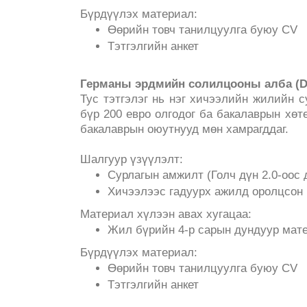
Бүрдүүлэх материал:
Өөрийн товч танилцуулга буюу CV
Тэтгэлгийн анкет
Германы эрдмийн солилцооны алба (D
Тус тэтгэлэг нь нэг хичээлийн жилийн 
бүр 200 евро олгодог ба бакалаврын хө
бакалаврын оюутнууд мөн хамрагддаг.
Шалгуур үзүүлэлт:
Сурлагын амжилт (Голч дүн 2.0-оос
Хичээлээс гадуурх ажилд оролцсон
Материал хүлээн авах хугацаа:
Жил бүрийн 4-р сарын дундуур мате
Бүрдүүлэх материал:
Өөрийн товч танилцуулга буюу CV
Тэтгэлгийн анкет