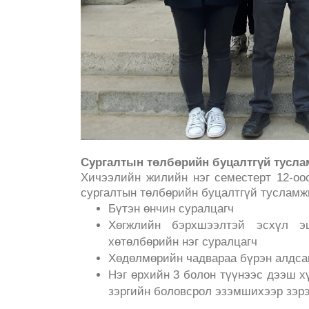
Сургалтын төлбөрийн буцалтгүй тусла
Хичээлийн жилийн нэг семестерт 12-оо
сургалтын төлбөрийн буцалтгүй тусламж
Бүтэн өнчин суралцагч
Хөгжлийн бэрхшээлтэй эсхүл э
хөтөлбөрийн нэг суралцагч
Хөдөлмөрийн чадвараа бүрэн алдсан
Нэг өрхийн 3 болон түүнээс дээш 
зэргийн боловсрол эзэмшихээр зэрэ