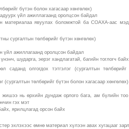
лбөрийг бүтэн болон хагасаар хөнгөлөх)
гадуурх үйл ажиллагаанд оролцсон байдал
ан материалаа явуулах боломжтой ба СОАХА-аас мэд
утны сургалтын төлбөрийг бүтэн хөнгөлөх)
н үйл ажиллагаанд оролцсон байдал
үнэнч, шударга, эерэг хандлагатай, багийн тоглогч байх
л саданд олгогдох тэтгэлэг (сургалтын төлбөрийг 
г (сургалтын төлбөрийг бүтэн болон хагасаар хөнгөлөх)
, жишээ нь өрхийн дундаж орлого бага, ам бүлийн тоо
нчин гэх мэт
байх, ярилцлагад орсон байх
тер эхлэхээс өмнө материал хүлээн авах хугацааг зарл