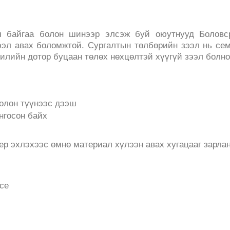
ч байгаа болон шинээр элсэж буй оюутнууд Боловс
ээл авах боломжтой. Сургалтын төлбөрийн зээл нь се
 жилийн дотор буцаан төлөх нөхцөлтэй хүүгүй зээл болн
олон түүнээс дээш
нгосон байх
р эхлэхээс өмнө материал хүлээн авах хугацааг зарла
се