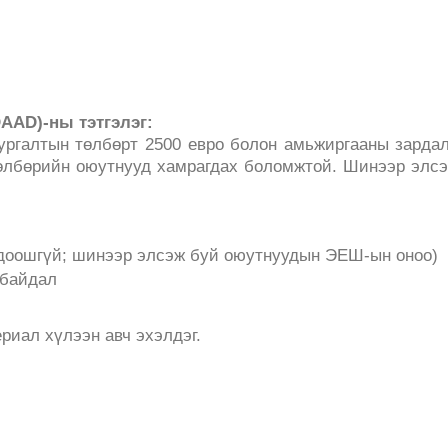
AAD)-ны тэтгэлэг:
сургалтын төлбөрт 2500 евро болон амьжиргааны зарда
төлбөрийн оюутнууд хамрагдах боломжтой. Шинээр элс
 доошгүй; шинээр элсэж буй оюутнуудын ЭЕШ-ын оноо)
 байдал
риал хүлээн авч эхэлдэг.