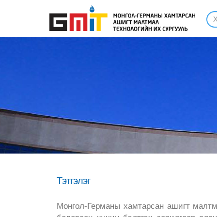
Тэтгэлэг
Монгол-Германы хамтарсан ашигт малтм