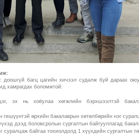
мж:
с доошгүй багц цагийн хичээл судалж буй дараах ою
ид хамрагдах боломжтой:
цэг, эх нь хоёулаа хөгжлийн бэрхшээлтэй бакал
 гишүүнтэй өрхийн бакалаврын хөтөлбөрийн нэг сурал
хүүхэд дээд боловсролын сургалтын байгууллагад бака
г суралцаж байгаа тохиолдолд 1 хүүхдийн сургалтын т