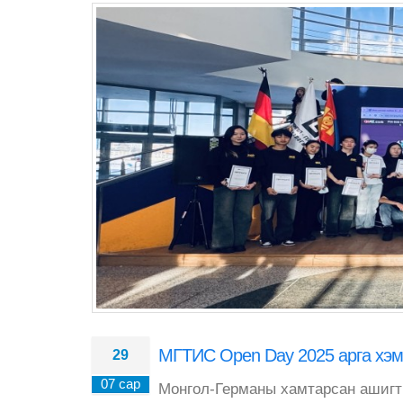
МГТИС Open Day 2025 арга хэм
29
07 сар
Монгол-Германы хамтарсан ашигт