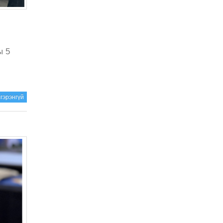
ы 5
гэрэнгүй