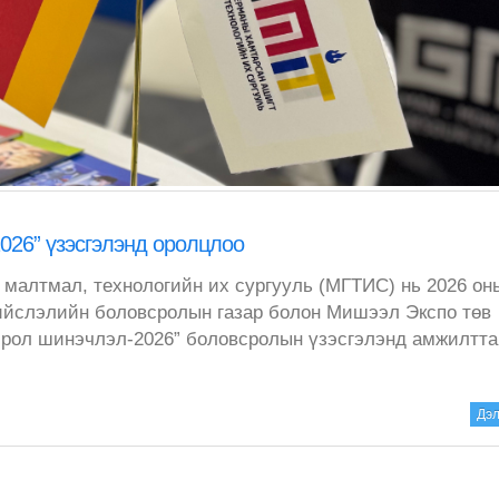
26” үзэсгэлэнд оролцлоо
малтмал, технологийн их сургууль (МГТИС) нь 2026 он
ийслэлийн боловсролын газар болон Мишээл Экспо төв
срол шинэчлэл-2026” боловсролын үзэсгэлэнд амжилтт
Дэл