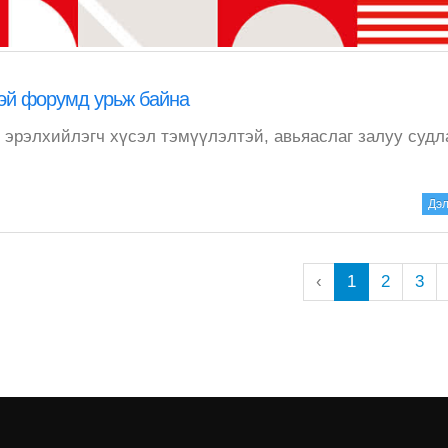
ттэй форумд урьж байна
г эрэлхийлэгч хүсэл тэмүүлэлтэй, авьяаслаг залуу судл
Дэл
‹
1
2
3