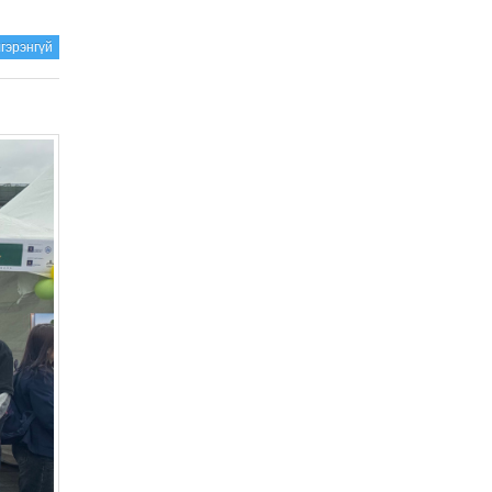
гэрэнгүй