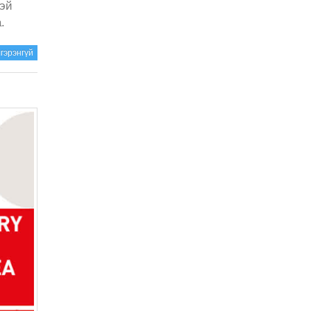
тэй
.
гэрэнгүй