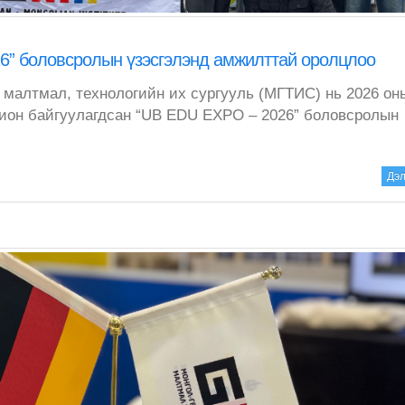
” боловсролын үзэсгэлэнд амжилттай оролцлоо
малтмал, технологийн их сургууль (МГТИС) нь 2026 он
хион байгуулагдсан “UB EDU EXPO – 2026” боловсролын
Дэл