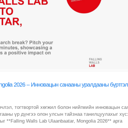
 Mongolia 2026 – Инновацын санааны уралдааны бүртгэл
рчлэл, тогтвортой хөгжил болон нийгмийн инновацын са
гааны үр дүнгээ олон улсын тайзнаа танилцуулахыг хүс
 **Falling Walls Lab Ulaanbaatar, Mongolia 2026** арга