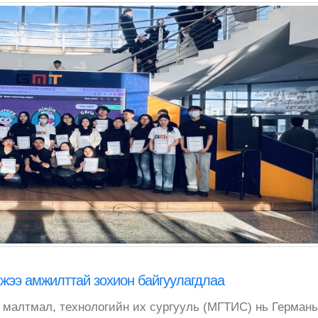
жээ амжилттай зохион байгуулагдлаа
 малтмал, технологийн их сургууль (МГТИС) нь Герман