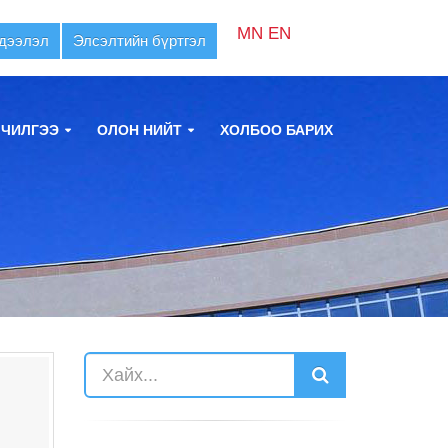
MN
EN
дээлэл
Элсэлтийн бүртгэл
ЛЧИЛГЭЭ
ОЛОН НИЙТ
ХОЛБОО БАРИХ