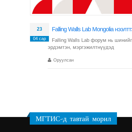
Falling Walls Lab Mongolia нээл
23
04 сар
Falling Walls Lab форум нь шиний
эрдэмтэн, мэргэжилтнүүдэд
Оруулсан
МГТИС-д тавтай морил