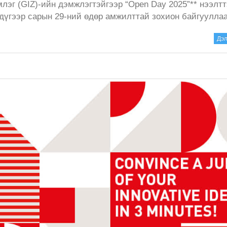
эг (GIZ)-ийн дэмжлэгтэйгээр “Open Day 2025”** нээлт
 дүгээр сарын 29-ний өдөр амжилттай зохион байгууллаа
Дэл