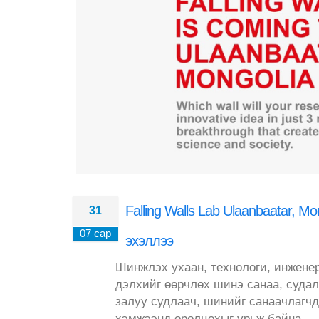
Falling Walls Lab Ulaanbaatar,
31
07 сар
эхэллээ
Шинжлэх ухаан, технологи, инжене
дэлхийг өөрчлөх шинэ санаа, судал
залуу судлаач, шинийг санаачлагчдыг
хэмжээнд оролцохыг урьж байна.