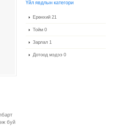
Үйл явдлын категори
Ерөнхий 21
Тойм 0
Зарлал 1
Дотоод мэдээ 0
лбарт
эж буй