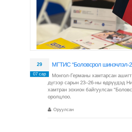
МГТИС “Боловсрол шинэчлэл-20
29
07 сар
Монгол-Германы хамтарсан ашигт 
дүгээр сарын 23–26-ны өдрүүдэд Н
хамтран зохион байгуулсан “Болов
оролцлоо.
Оруулсан