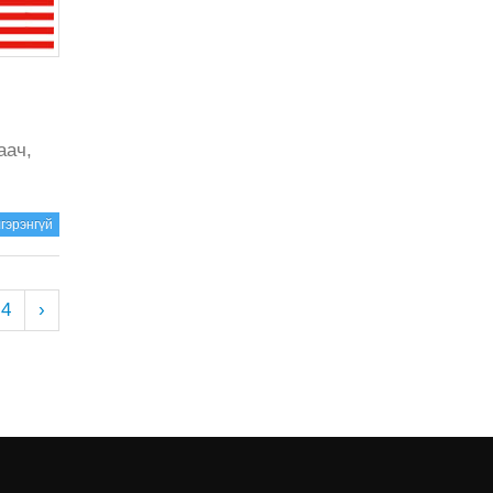
аач,
гэрэнгүй
4
›