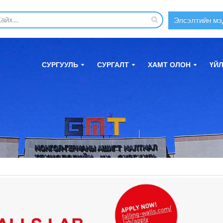
Элсэлтийн мэ
СУРГУУЛЬ
СУРГАЛТ
ХАМТ ОЛОН
ҮЙ