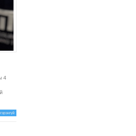
ы 4
ай
гэрэнгүй