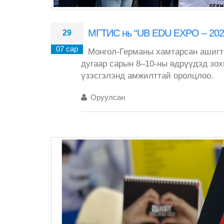
МГТИС нь “UB EDU EXPO – 2026
29
07 сар
Монгол-Германы хамтарсан ашигт 
дугаар сарын 8–10-ны өдрүүдэд зо
үзэсгэлэнд амжилттай оролцлоо.
Оруулсан