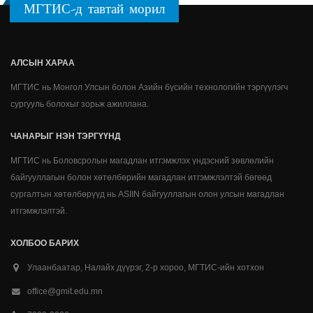
МГТИС-д тавтай морил
АЛСЫН ХАРАА
МГТИС нь Монгол Улсын болон Азийн бүсийн технологийн тэргүүлэгч
сургууль болохыг зорьж ажиллана.
ЧАНАРЫГ НЭН ТЭРГҮҮНД
МГТИС нь Боловсролын магадлан итгэмжлэх үндэсний зөвлөлийн
байгууллагын болон хөтөлбөрийн магадлан итгэмжлэлтэй бөгөөд
сургалтын хөтөлбөрүүд нь ASIIN байгууллагын олон улсын магадлан
итгэмжлэлтэй.
ХОЛБОО БАРИХ
Улаанбаатар, Налайх дүүрэг, 2-р хороо, МГТИС-ийн хотхон
office@gmit.edu.mn