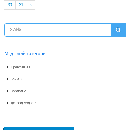
30
31
›
Мэдээний категори
Ерөнхий 83
Тойм 0
Зарлал 2
Дотоод мэдээ 2