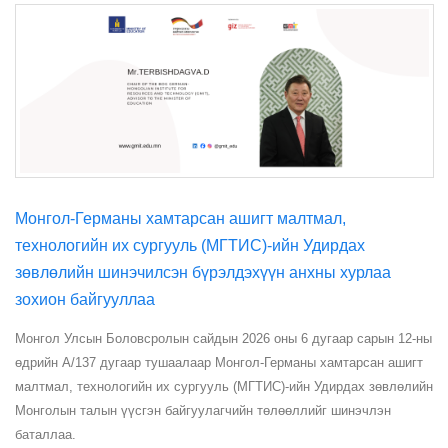
Монгол-Германы хамтарсан ашигт малтмал,
технологийн их сургууль (МГТИС)-ийн Удирдах
зөвлөлийн шинэчилсэн бүрэлдэхүүн анхны хурлаа
зохион байгууллаа
Монгол Улсын Боловсролын сайдын 2026 оны 6 дугаар сарын 12-ны
өдрийн А/137 дугаар тушаалаар Монгол-Германы хамтарсан ашигт
малтмал, технологийн их сургууль (МГТИС)-ийн Удирдах зөвлөлийн
Монголын талын үүсгэн байгуулагчийн төлөөллийг шинэчлэн
баталлаа.