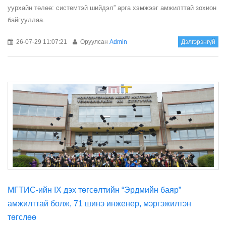
уурхайн төлөө: системтэй шийдэл” арга хэмжээг амжилттай зохион
байгууллаа.
26-07-29 11:07:21
Оруулсан
Admin
Дэлгэрэнгүй
МГТИС-ийн IX дэх төгсөлтийн “Эрдмийн баяр”
амжилттай болж, 71 шинэ инженер, мэргэжилтэн
төгслөө