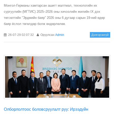
Монгол-Германы хамтарсан ашигт малтмал, технологийн их
сургуулийн (МГТИС) 2025–2026 оны хичээлийн жилийн IX дэх
төгсөлтийн “Эрдмийн баяр” 2026 оны 6 дугаар сарын 19-ний өдөр
баяр ёслол төгөлдөр болж өндөрлөлөө.
26-07-29 02:07:32
Оруулсан
Admin
Дэлгэрэнгүй
Олборлолтоос боловсруулалт руу: Ирээдүйн