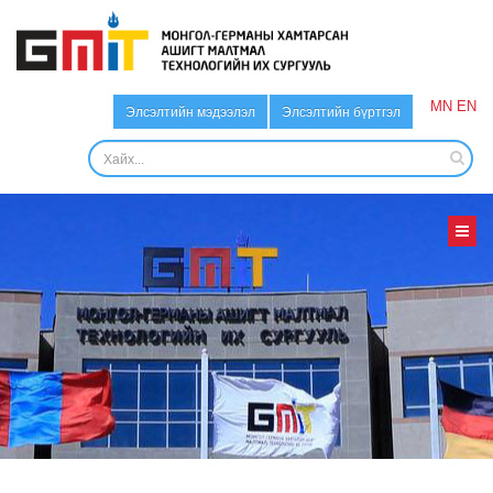
MN
EN
Элсэлтийн мэдээлэл
Элсэлтийн бүртгэл