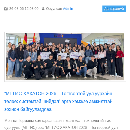
26-08-06 12:08:00
Оруулсан
Admin
Дэлгэрэнгүй
“МГТИС ХАКАТОН 2026 – Тогтвортой уул уурхайн
төлөө: системтэй шийдэл” арга хэмжээ амжилттай
зохион байгуулагдлаа
Монгол-Германы хамтарсан ашигт малтмал, технологийн их
сургууль (МГТИС)-ээс “МГТИС ХАКАТОН 2026 – Тогтвортой уул