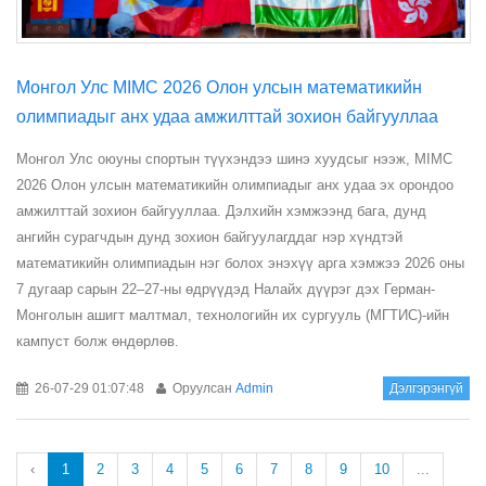
Монгол Улс MIMC 2026 Олон улсын математикийн
олимпиадыг анх удаа амжилттай зохион байгууллаа
Монгол Улс оюуны спортын түүхэндээ шинэ хуудсыг нээж, MIMC
2026 Олон улсын математикийн олимпиадыг анх удаа эх орондоо
амжилттай зохион байгууллаа. Дэлхийн хэмжээнд бага, дунд
ангийн сурагчдын дунд зохион байгуулагддаг нэр хүндтэй
математикийн олимпиадын нэг болох энэхүү арга хэмжээ 2026 оны
7 дугаар сарын 22–27-ны өдрүүдэд Налайх дүүрэг дэх Герман-
Монголын ашигт малтмал, технологийн их сургууль (МГТИС)-ийн
кампуст болж өндөрлөв.
26-07-29 01:07:48
Оруулсан
Admin
Дэлгэрэнгүй
‹
1
2
3
4
5
6
7
8
9
10
...