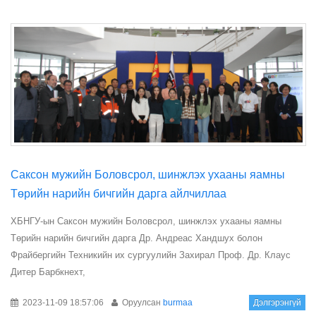
​Саксон мужийн Боловсрол, шинжлэх ухааны яамны
Төрийн нарийн бичгийн дарга айлчиллаа
ХБНГУ-ын Саксон мужийн Боловсрол, шинжлэх ухааны яамны
Төрийн нарийн бичгийн дарга Др. Андреас Хандшух болон
Фрайбергийн Техникийн их сургуулийн Захирал Проф. Др. Клаус
Дитер Барбкнехт,
2023-11-09 18:57:06
Оруулсан
burmaa
Дэлгэрэнгүй