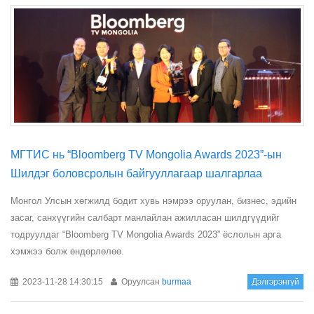
МГТИС нь “Bloomberg TV Mongolia Awards 2023”-ын
Шилдэг боловсролын байгууллагаар шалгарлаа
Монгол Улсын хөгжилд бодит хувь нэмрээ оруулан, бизнес, эдийн
засаг, санхүүгийн салбарт манлайлан ажилласан шилдгүүдийг
тодруулдаг “Bloomberg TV Mongolia Awards 2023” ёслолын арга
хэмжээ болж өндөрлөлөө.
2023-11-28 14:30:15
Оруулсан
burmaa
Дэлгэрэнгүй