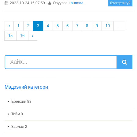
2023-10-24 15:07:59
Оруулсан
burmaa
Дэлгэрэнгүй
‹
1
2
3
4
5
6
7
8
9
10
...
15
16
›
Мэдээний категори
Ерөнхий 83
Тойм 0
Зарлал 2