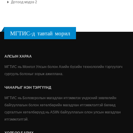
Дотоод мэдээ 2
МГТИС-д тавтай морил
АЛСЫН ХАРАА
МГТИС нь Монгол Улсын болон Азийн бүсийн технологийн тэргүүлэгч
сургууль болохыг зорьж ажиллана.
ЧАНАРЫГ НЭН ТЭРГҮҮНД
МГТИС нь Боловсролын магадлан итгэмжлэх үндэсний зөвлөлийн
байгууллагын болон хөтөлбөрийн магадлан итгэмжлэлтэй бөгөөд
сургалтын хөтөлбөрүүд нь ASIIN байгууллагын олон улсын магадлан
итгэмжлэлтэй.
ХОЛБОО БАРИХ