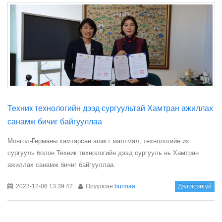
Техник технологийн дээд сургуультай Хамтран ажиллах
санамж бичиг байгууллаа
Монгол-Германы хамтарсан ашигт малтмал, технологийн их
сургууль болон Техник технологийн дээд сургууль нь Хамтран
ажиллах санамж бичиг байгууллаа.
2023-12-06 13:39:42
Оруулсан
burmaa
Дэлгэрэнгүй