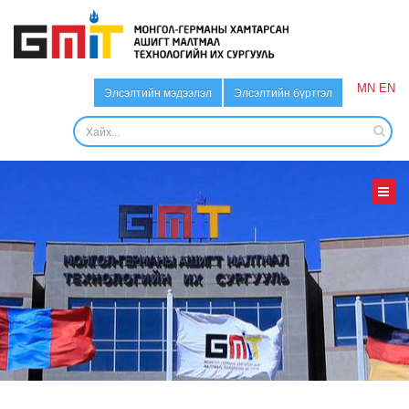
MN
EN
Элсэлтийн мэдээлэл
Элсэлтийн бүртгэл