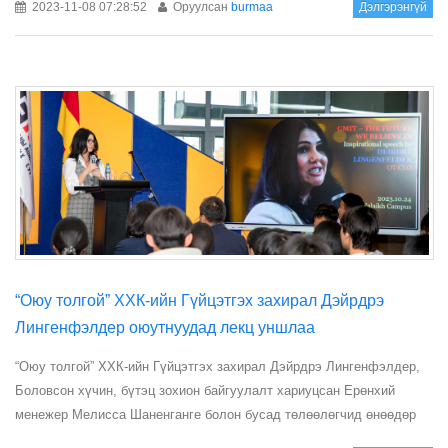
2023-11-08 07:28:52
Оруулсан
burmaa
Дэлгэрэнгүй
​“Оюу толгой” ХХК-ийн Гүйцэтгэх захирал Дэйрдрэ
Лингенфэлдер оюутнуудад лекц уншлаа
“Оюу толгой” ХХК-ийн Гүйцэтгэх захирал Дэйрдрэ Лингенфэлдер,
Боловсон хүчин, бүтэц зохион байгуулалт хариуцсан Ерөнхий
менежер Мелисса Шаненганге болон бусад төлөөлөгчид өнөөдөр