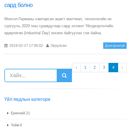
сард болно
Монгол-Германы хамтарсан ашигт малтмал, технологийн их
сургууль 2020 оны гуравдугаар сард ээлжит Үйлдвэрлэлийн
өдөрлөгөө (Industrial Day) зохион байгуулах гэж байна.
2019-02-17 17:06:02
Оруулсан
Дэлгэрэнгүй
‹
1
2
3
4
›
Үйл явдлын категори
Ерөнхий 21
Тойм 0