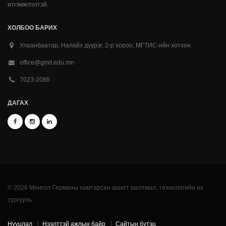
итгэмжлэлтэй.
ХОЛБОО БАРИХ
Улаанбаатар, Налайх дүүрэг, 2-р хороо, МГТИС-ийн хотхон
office@gmit.edu.mn
7023-2086
ДАГАХ
© 2026 Монгол-Германы хамтарсан ашигт малтмал, технологийн их
сургууль.
Нууцлал
Нээлттэй ажлын байр
Сайтын бүтэц