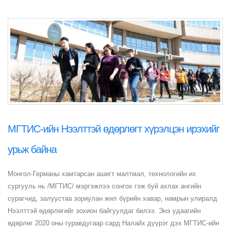
МГТИС-ийн Нээлттэй өдөрлөгт хүрэлцэн ирэхийг
урьж байна
Монгол-Германы хамтарсан ашигт малтмал, технологийн их
сургууль нь /МГТИС/ мэргэжлээ сонгох гэж буй ахлах ангийн
сурагчид, залуустаа зориулан жил бүрийн хавар, намрын улиралд
Нээлттэй өдөрлөгийг зохион байгуулдаг билээ. Энэ удаагийн
өдөрлөг 2020 оны гуравдугаар сард Налайх дүүрэг дэх МГТИС-ийн