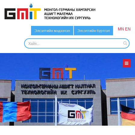
MN
EN
Элсэлтийн мэдээлэл
Элсэлтийн бүртгэл