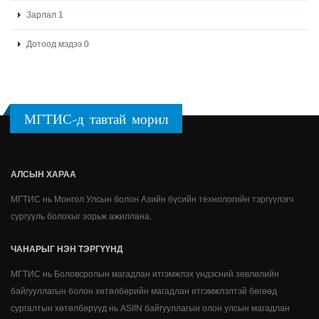
Зарлал 1
Дотоод мэдээ 0
МГТИС-д тавтай морил
АЛСЫН ХАРАА
МГТИС нь Монгол Улсын болон Азийн бүсийн технологийн тэргүүлэгч
сургууль болохыг зорьж ажиллана.
ЧАНАРЫГ НЭН ТЭРГҮҮНД
МГТИС нь Боловсролын магадлан итгэмжлэх үндэсний зөвлөлийн
байгууллагын болон хөтөлбөрийн магадлан итгэмжлэлтэй бөгөөд
сургалтын хөтөлбөрүүд нь ASIIN байгууллагын олон улсын магадлан