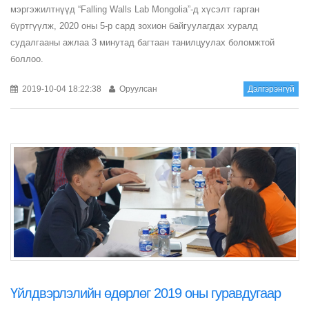
мэргэжилтнүүд “Falling Walls Lab Mongolia”-д хүсэлт гарган
бүртгүүлж, 2020 оны 5-р сард зохион байгуулагдах хуралд
судалгааны ажлаа 3 минутад багтаан танилцуулах боломжтой
боллоо.
2019-10-04 18:22:38
Оруулсан
Дэлгэрэнгүй
Үйлдвэрлэлийн өдөрлөг 2019 оны гуравдугаар