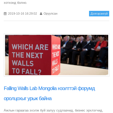
хотхонд болно.
2019-10-16 16:29:02
Оруулсан
Дэлгэрэнгүй
Falling Walls Lab Mongolia нээлттэй форумд
оролцохыг урьж байна
Ажлын гараагаа эхэлж буй залуу судлаачид, бизнес эрхлэгчид,