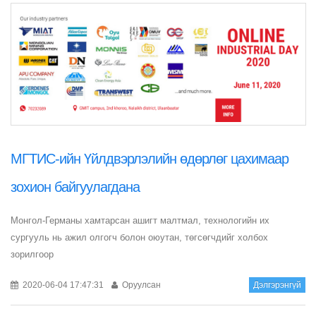
МГТИС-ийн Үйлдвэрлэлийн өдөрлөг цахимаар
зохион байгуулагдана
Монгол-Германы хамтарсан ашигт малтмал, технологийн их
сургууль нь ажил олгогч болон оюутан, төгсөгчдийг холбох
зорилгоор
2020-06-04 17:47:31
Оруулсан
Дэлгэрэнгүй