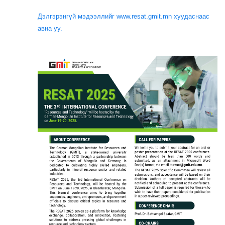
Дэлгэрэнгүй мэдээллийг www.resat.gmit.mn хуудаснаас
авна уу.