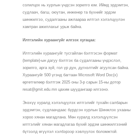
солилцох нь хурлын үндсэн зорилго юм. Иймд эрдэмтэн,
судлаач, багш, оюутан, инженер та бүхнийг эрдэм
шинжилгээ, судалгааны ажлаараа илтгэл хэлэлцүүлэн
хамтран ажиллахыг урьж байна.
Илтгэлийн хураангуйг илгээх хугацаа:
Илтгэлийн хураангуйг тусгайлан бэлтгэсэн формат
(template)-ын дагуу бэлтгэх ба судалгааны үндэслэл,
зорилго, арга зүй, гол үр дүн, дүгнэлтийг агуулсан байна.
Хураангуйг 500 үгэнд багтаан Microsoft Word Doc(x)
өргөтгөлөөр бэлтгэж 2025 оны 3-р сарын 15-ны дотор
resat@gmit.edu.mn цахим шуудангаар илгээнэ.
Энэхүү хуралд хэлэлцүүлэх илтгэлийг тухайн салбарын
эрдэмтэн, судлаачдаас бүрдсэн хурлын Шинжлэх ухааны
хороо хянан магадлана. Мөн хуралд хэлэлцүүлсэн
илтгэлийг хянан магадлагаа бүхий эрдэм шинжилгээний
бүтээлд өгүүлэл хэлбэрээр хэвлүүлэх боломжтой.