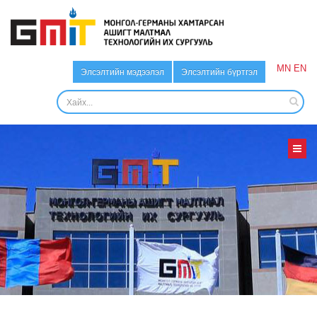
MN
EN
Элсэлтийн мэдээлэл
Элсэлтийн бүртгэл