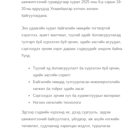
шинжилгээний гуравдугаар хурал 2025 оны 6-р сарын 19-
20-ны өдрүүдэд Улаанбаатар хотноо зохион
байгуулагдана.
Энэ удаагийн хурал байгалийн нөөцийн тогтвортой
хэрэглээ, ашигт малтмал, түүхий эдийг боловсруулахад
тулгарч буй хүрээлэн буй орчин, эдийн засгийн асуудал,
сэргээгдэх эрчим зэрэг дараах сэдвүүдийг онцолж байна.
Үүнд:
Түүхий эд боловсруулалт ба хүрээлэн буй орчин,
эдийн засгийн сорилт
Байгалийн нөөцөд тулгуурласан инженерчлэлийн
хөгжил ба тойрог эдийн засаг
Сэргээгдэх эрчим хүч ба хуримтлуурын материал
Ногоон хөгжлийн технологи
Эдгээр сэдвийн хүрээнд их, дээд сургууль, эрдэм
шинжилгээний байгууллага, үйлдвэр, аж ахуйн нэгжийн
төлөөлөл, судлаачид харилцан мэдлэг, туршлагаа