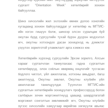
сургалт “Orientation Week” хөтөлбөрийг зохион
байгууллаа.
Шинэ хичээлийн жил эхлэхийн өмнөх долоо хоногийн
хугацаанд зохион байгуулагддаг уг хөтөлбөр нь МГТИС-
ийн нэгэн гишүүн болж, шинээр элсэн суралцаж буй
оюутан бүрд сургуулийн тухай бүрэн дүүрэн мэдээлэл
өгч, оюутны хотхондоо дасан зохицоход нь дэмжлэг
үзүүлэх зорилготой уламжлалт арга хэмжээ юм.
Хөтөлбөрийн хүрээнд сургуулийн Эрхэм зорилго, Алсын
харааг сурталчлан таниулахаас гадна сургалтын
хөтөлбөрүүд, олон соёлын өвөрмөц онцлогийг тусгасан
бодлого чиглэл, үйл ажиллагаа, хотхоны амьдрал, багш
ажилтнууд, Оюутны зөвлөл, Оюутны клубийн үйл
ажиллагааг танилцуулдаг. Түүнчлэн МГТИС-ийн
сургалтын хөтөлбөрийн зохицуулагч профессорууд болон
салбарын зочин мэргэжилтнүүд цаашид шаардлагатай
мэргэжил сонголтын зөвлөмжийг өгч, Оюутны клубийн
зүгээс хичээлийн хажуугаар өөрийгөө хөгжүүлж авьяас