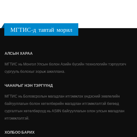
МГТИС-д тавтай морил
АЛСЫН ХАРАА
МГТИС нь Монгол Улсын болон Азийн бүсийн технологийн тэргүүлэгч
сургууль болохыг зорьж ажиллана.
ЧАНАРЫГ НЭН ТЭРГҮҮНД
МГТИС нь Боловсролын магадлан итгэмжлэх үндэсний зөвлөлийн
байгууллагын болон хөтөлбөрийн магадлан итгэмжлэлтэй бөгөөд
сургалтын хөтөлбөрүүд нь ASIIN байгууллагын олон улсын магадлан
итгэмжлэлтэй.
ХОЛБОО БАРИХ