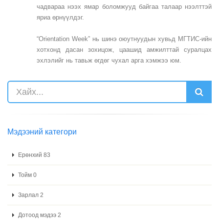
чадвараа нээх ямар боломжууд байгаа талаар нээлттэй
яриа өрнүүлдэг.
“Orientation Week” нь шинэ оюутнуудын хувьд МГТИС-ийн
хотхонд дасан зохицож, цаашид амжилттай суралцах
эхлэлийг нь тавьж өгдөг чухал арга хэмжээ юм.
Мэдээний категори
Ерөнхий 83
Тойм 0
Зарлал 2
Дотоод мэдээ 2