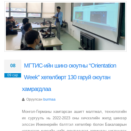
МГТИС-ийн шинэ оюутны “Orientation
08
09 сар
Week” хөтөлбөрт 130 гаруй оюутан
хамрагдлаа
Оруулсан
burmaa
Монгол-Германы хамтарсан ашигт малтмал, технологийн
их сургууль нь 2022-2023 оны хичээлийн жилд шинээр
элссэн Инженерийн бэлтгэл хөтөлбөр болон Бакалаврын
нэгдүгээр курсийн нийт оюутнуудад зориулан чиглүүлэх