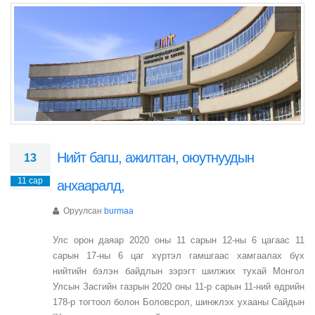
Нийт багш, ажилтан, оюутнуудын
13
11 сар
анхааралд,
Оруулсан
burmaa
Улс орон даяар 2020 оны 11 сарын 12-ны 6 цагаас 11
сарын 17-ны 6 цаг хүртэл гамшгаас хамгаалах бүх
нийтийн бэлэн байдлын зэрэгт шилжих тухай Монгол
Улсын Засгийн газрын 2020 оны 11-р сарын 11-ний өдрийн
178-р тогтоол болон Боловсрол, шинжлэх ухааны Сайдын