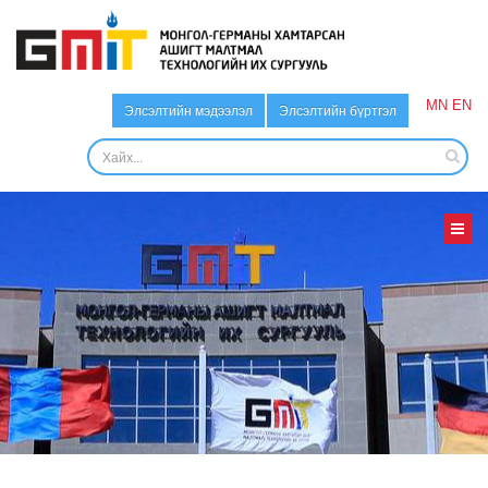
MN
EN
Элсэлтийн мэдээлэл
Элсэлтийн бүртгэл