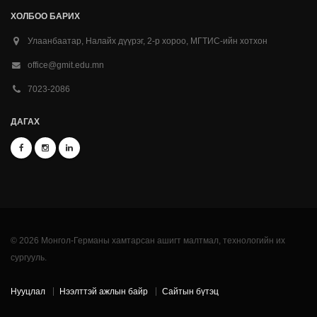
ХОЛБОО БАРИХ
Улаанбаатар, Налайх дүүрэг, 2-р хороо, МГТИС-ийн хотхон
office@gmit.edu.mn
7023-2086
ДАГАХ
© 2026 Монгол-Германы хамтарсан ашигт малтмал, технологийн их
сургууль.
Нууцлал
Нээлттэй ажлын байр
Сайтын бүтэц