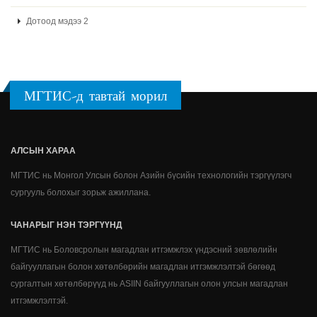
Дотоод мэдээ 2
МГТИС-д тавтай морил
АЛСЫН ХАРАА
МГТИС нь Монгол Улсын болон Азийн бүсийн технологийн тэргүүлэгч
сургууль болохыг зорьж ажиллана.
ЧАНАРЫГ НЭН ТЭРГҮҮНД
МГТИС нь Боловсролын магадлан итгэмжлэх үндэсний зөвлөлийн
байгууллагын болон хөтөлбөрийн магадлан итгэмжлэлтэй бөгөөд
сургалтын хөтөлбөрүүд нь ASIIN байгууллагын олон улсын магадлан
итгэмжлэлтэй.