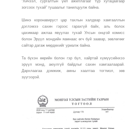
“Хичээл, сургалтын үйл ажиллагааг түр хугацаагаар
зогсоох тухай” тушаалыг танилцуулж байна.
Шинэ коронавируст цар тахлын халдвар хамгааллын
дэглэмээ сахин гэрээс гарахгүй байх, аль болох
цахимаар ажлаа явуулах тухай Улсын онцгой комисс
болон Эрүүл мэндийн яамнаас өгч буй заавар, зөвлөгөөг
сайтар дагаж мөрдөхийг уриалж байна.
Та бүхэн өөрийн болон гэр бүл, хайртай хүмүүсийнхээ
эрүүл мэнд, аюулгүй байдлыг сахин хамгаалаарай.
Дархлаагаа дэмжиж, амны хаалтаа тогтмол, зөв
зүүгээрэй.