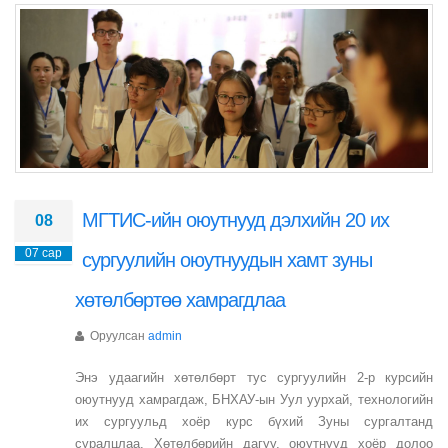
МГТИС-ийн оюутнууд дэлхийн 20 их
08
07 сар
сургуулийн оюутнуудын хамт зуны
хөтөлбөртөө хамрагдлаа
Оруулсан
admin
Энэ удаагийн хөтөлбөрт тус сургуулийн 2-р курсийн
оюутнууд хамрагдаж, БНХАУ-ын Уул уурхай, технологийн
их сургуульд хоёр курс бүхий Зуны сургалтанд
суралцлаа. Хөтөлбөрийн дагуу, оюутнууд хоёр долоо