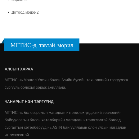
Дотоод мэдээ 2
МГТИС-д тавтай морил
АЛСЫН ХАРАА
МГТИС нь Монгол Улсын болон Азийн бүсийн технологийн тэргүүлэгч
сургууль болохыг зорьж ажиллана.
ЧАНАРЫГ НЭН ТЭРГҮҮНД
МГТИС нь Боловсролын магадлан итгэмжлэх үндэсний зөвлөлийн
байгууллагын болон хөтөлбөрийн магадлан итгэмжлэлтэй бөгөөд
сургалтын хөтөлбөрүүд нь ASIIN байгууллагын олон улсын магадлан
итгэмжлэлтэй.