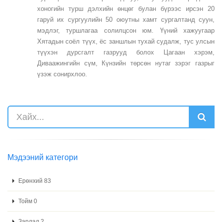
хоногийн турш дэлхийн өнцөг булан бүрээс ирсэн 20
гаруй их сургуулийн 50 оюутны хамт сургалтанд суун,
мэдлэг, туршлагаа солилцсон юм. Үүний хажуугаар
Хятадын соёл түүх, ёс заншлын тухай судалж, тус улсын
түүхэн дурсгалт газрууд болох Цагаан хэрэм,
Диваажингийн сүм, Күнзийн төрсөн нутаг зэрэг газрыг
үзэж сонирхлоо.
Мэдээний категори
Ерөнхий 83
Тойм 0
Зарлал 2