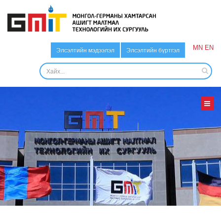
MN
EN
Элсэлтийн мэдээлэл
Элсэлтийн бүртгэл