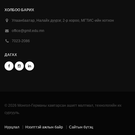
ХОЛБОО БАРИХ
Улаанбаатар, Налайх дүүрэг, 2-р хороо, МГТИС-ийн хотхон
office@gmit.edu.mn
7023-2086
ДАГАХ
© 2026 Монгол-Германы хамтарсан ашигт малтмал, технологийн их
сургууль.
Нууцлал
Нээлттэй ажлын байр
Сайтын бүтэц