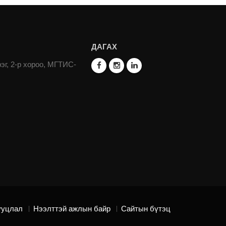
ДАГАХ
эг, 2-р хороо, МГТИС-
ууцлал
Нээлттэй ажлын байр
Сайтын бүтэц