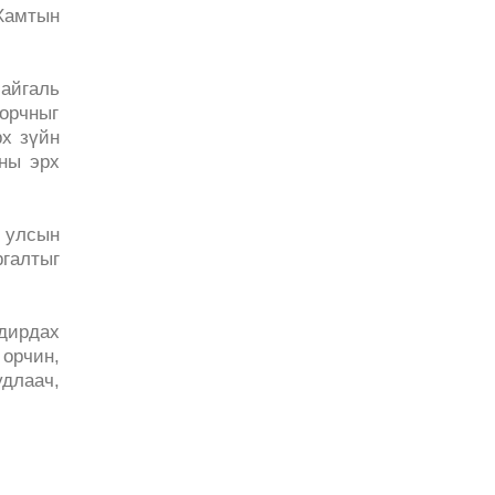
Хамтын
байгаль
 орчныг
рх зүйн
ны эрх
 улсын
ргалтыг
дирдах
 орчин,
длаач,