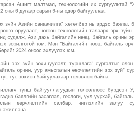
тарсан Ашигт малтмал, технологийн их сургуультай “
2 оны 6 дугаар сарын 6-ны өдөр байгууллаа.
х зүйн Азийн санаачилга” хөтөлбөр нь эрдэс баялаг, 
рөнгө оруулалт, ногоон технологийн талаарх эрх зүйн
нд судалж, Ази дахь байгалийн нөөц, байгаль орчны э
лэх зорилготой юм. Мөн “Байгалийн нөөц, байгаль орч
бөрийг 2024 оноос эхлүүлэх юм.
хайн эрх зүйн зохицуулалт, туршлага” сургалтыг олон
айгаль орчин, уур амьсгалын өөрчлөлтийн эрх зүй” су
тус тус зохион байгуулахаар төлөвлөж байна.
жиллагч түнш байгууллагуудын төлөөллөөс бүрдсэн У
гадна баялгийн засаглал, геологи, уул уурхай, байгаль
галын өөрчлөлтийн салбар, чиглэлийн залуу су
н ажиллана.