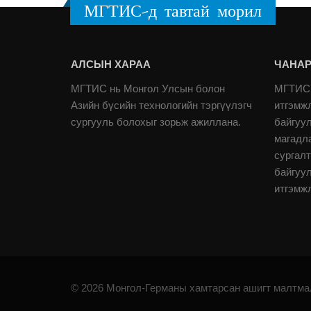
МГТИС-д тавтай морил
АЛСЫН ХАРАА
ЧАНАР
МГТИС нь Монгол Улсын болон
МГТИС 
Азийн бүсийн технологийн тэргүүлэгч
итгэмж
сургууль болохыг зорьж ажиллана.
байгуу
магадл
сургалт
байгуу
итгэмж
© 2026 Монгол-Германы хамтарсан ашигт малтмал