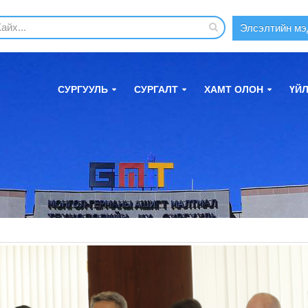
Элсэлтийн мэ
СУРГУУЛЬ
СУРГАЛТ
ХАМТ ОЛОН
ҮЙ