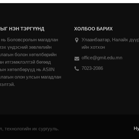
ЫГ НЭН ТЭРГҮҮНД
ХОЛБОО БАРИХ
нь Боловсролын магадлан
Улаанбаатар, Налайх дүүр
лэх үндэсний зөвлөлийн
ийн хотхон
ллагын болон хөтөлбөрийн
office@gmit.edu.mn
ан итгэмжлэлтэй бөгөөд
7023-2086
ын хөтөлбөрүүд нь ASIIN
ллагын олон улсын магадлан
лэлтэй.
Н
, технологийн их сургууль.