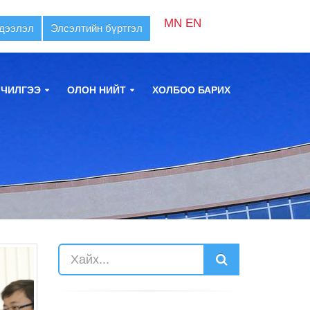
MN
EN
дээлэл
Элсэлтийн бүртгэл
ЛЧИЛГЭЭ
ОЛОН НИЙТ
ХОЛБОО БАРИХ