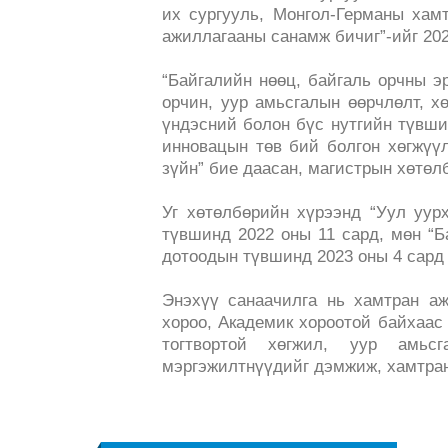
их сургууль, Монгол-Германы хам
ажиллагааны санамж бичиг”-ийг 202
“Байгалийн нөөц, байгаль орчны эр
орчин, уур амьсгалын өөрчлөлт, хө
үндэсний болон бүс нутгийн түвши
инновацын төв бий болгон хөгжүү
зүйн” бие даасан, магистрын хөтөл
Уг хөтөлбөрийн хүрээнд “Уул уур
түвшинд 2022 оны 11 сард, мөн “Б
дотоодын түвшинд 2023 оны 4 сард 
Энэхүү санаачилга нь хамтран а
хороо, Академик хороотой байхаас 
тогтвортой хөгжил, уур амьс
мэргэжилтнүүдийг дэмжиж, хамтра