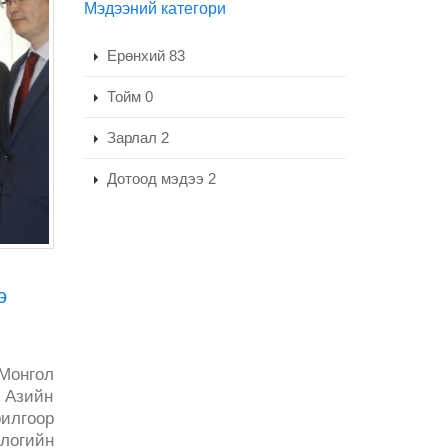
Мэдээний категори
Ерөнхий 83
Тойм 0
Зарлал 2
Дотоод мэдээ 2
э
Монгол
 Азийн
рилгоор
ологийн