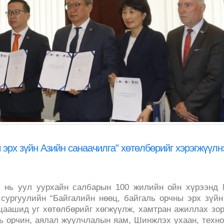
 эрх зүйн Азийн санаачилга” хөтөлбөрийг хэрэгжүүлн
м нь уул уурхайн салбарын 100 жилийн ойн хүрээнд 
сургуулийн “Байгалийн нөөц, байгаль орчны эрх зүйн
цаашид уг хөтөлбөрийг хөгжүүлж, хамтран ажиллах зо
ь орчин, аялал жуулчлалын яам, Шинжлэх ухаан, техн