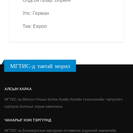
Олдсон газар: Боркен
Улс: Герман
Тив: Европ
МГТИС-д тавтай морил
АЛСЫН ХАРАА
МГТИС нь Монгол Улсын болон Азийн бүсийн технологийн тэргүүлэгч
сургууль болохыг зорьж ажиллана.
ЧАНАРЫГ НЭН ТЭРГҮҮНД
МГТИС нь Боловсролын магадлан итгэмжлэх үндэсний зөвлөлийн