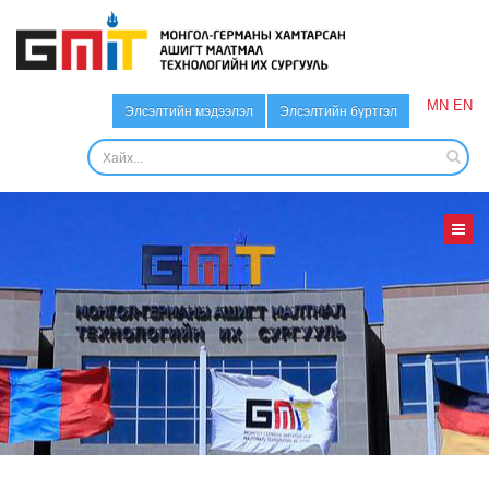
MN
EN
Элсэлтийн мэдээлэл
Элсэлтийн бүртгэл