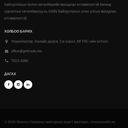
байгууллагын болон хөтөлбөрийн магадлан итгэмжлэлтэй бөгөөд
сургалтын хөтөлбөрүүд нь ASIIN байгууллагын олон улсын магадлан
итгэмжлэлтэй.
ХОЛБОО БАРИХ
Улаанбаатар, Налайх дүүрэг, 2-р хороо, МГТИС-ийн хотхон
office@gmit.edu.mn
7023-2086
ДАГАХ
© 2026 Монгол-Германы хамтарсан ашигт малтмал, технологийн их