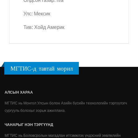
Олдсон газар: n/a
Улс: Мексик
Тив: Хойд Америк
МГТИС-д тавтай морил
АЛСЫН ХАРАА
МГТИС нь Монгол Улсын болон Азийн бүсийн технологийн тэргүүлэгч
сургууль болохыг зорьж ажиллана.
ЧАНАРЫГ НЭН ТЭРГҮҮНД
МГТИС нь Боловсролын магадлан итгэмжлэх үндэсний зөвлөлийн