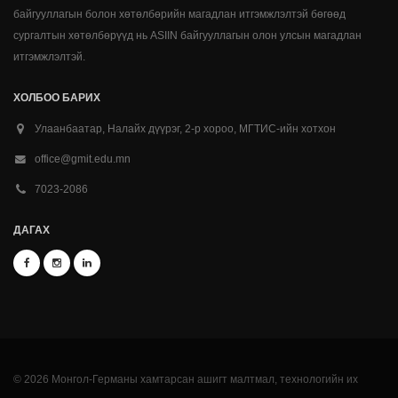
байгууллагын болон хөтөлбөрийн магадлан итгэмжлэлтэй бөгөөд
сургалтын хөтөлбөрүүд нь ASIIN байгууллагын олон улсын магадлан
итгэмжлэлтэй.
ХОЛБОО БАРИХ
Улаанбаатар, Налайх дүүрэг, 2-р хороо, МГТИС-ийн хотхон
office@gmit.edu.mn
7023-2086
ДАГАХ
© 2026 Монгол-Германы хамтарсан ашигт малтмал, технологийн их