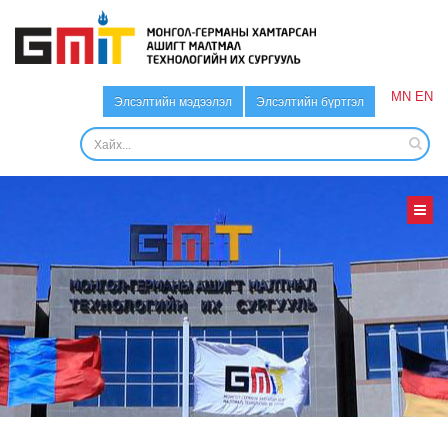
MN
EN
Элсэлтийн мэдээлэл
Элсэлтийн бүртгэл