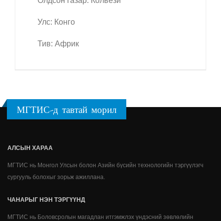
Олдсон газар: Колвези
Улс: Конго
Тив: Африк
МГТИС-д тавтай морил
АЛСЫН ХАРАА
МГТИС нь Монгол Улсын болон Азийн бүсийн технологийн тэргүүлэгч
сургууль болохыг зорьж ажиллана.
ЧАНАРЫГ НЭН ТЭРГҮҮНД
МГТИС нь Боловсролын магадлан итгэмжлэх үндэсний зөвлөлийн