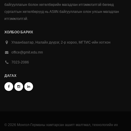
байгууллагын болон хөтөлбөрийн магадлан итгэмжлэлтэй бөгөөд
сургалтын хөтөлбөрүүд нь ASIIN байгууллагын олон улсын магадлан
итгэмжлэлтэй.
ХОЛБОО БАРИХ
Улаанбаатар, Налайх дүүрэг, 2-р хороо, МГТИС-ийн хотхон
office@gmit.edu.mn
7023-2086
ДАГАХ
© 2026 Монгол-Германы хамтарсан ашигт малтмал, технологийн их