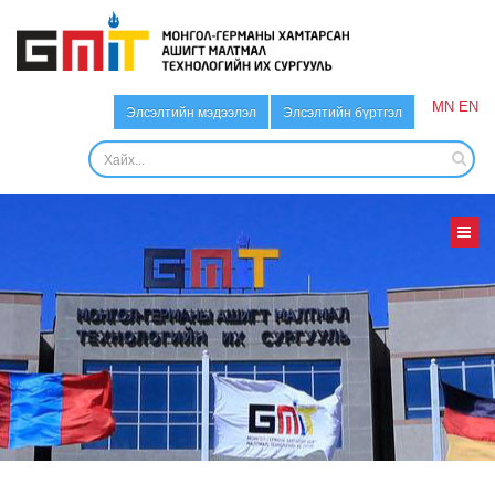
MN
EN
Элсэлтийн мэдээлэл
Элсэлтийн бүртгэл