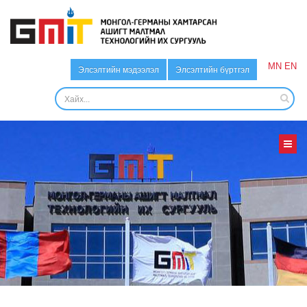
MN
EN
Элсэлтийн мэдээлэл
Элсэлтийн бүртгэл