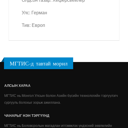
Олдсон газар: Хеферсвейлер
Улс: Герман
Тив: Европ
МГТИС-д тавтай морил
АЛСЫН ХАРАА
МГТИС нь Монгол Улсын болон Азийн бүсийн технологийн тэргүүлэгч
сургууль болохыг зорьж ажиллана.
ЧАНАРЫГ НЭН ТЭРГҮҮНД
МГТИС нь Боловсролын магадлан итгэмжлэх үндэсний зөвлөлийн