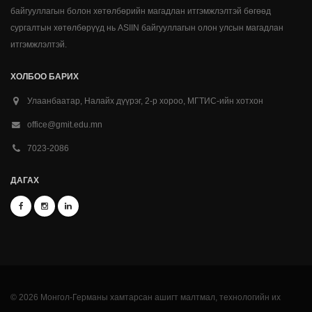
байгууллагын болон хөтөлбөрийн магадлан итгэмжлэлтэй бөгөөд
сургалтын хөтөлбөрүүд нь ASIIN байгууллагын олон улсын магадлан
итгэмжлэлтэй.
ХОЛБОО БАРИХ
Улаанбаатар, Налайх дүүрэг, 2-р хороо, МГТИС-ийн хотхон
office@gmit.edu.mn
7023-2086
ДАГАХ
© 2026 Монгол-Германы хамтарсан ашигт малтмал, технологийн их