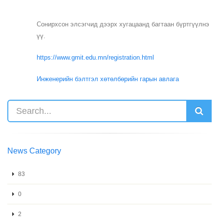
Сонирхсон элсэгчид дээрх хугацаанд багтаан бүртгүүлнэ
үү.
https://www.gmit.edu.mn/registration.html
Инженерийн бэлтгэл хөтөлбөрийн гарын авлага
News Category
83
0
2