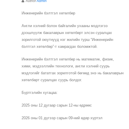
Author
Admin
Инженерийн бэлтгэл хөтөлбөр
Англи хэлний болон байгалийн ухааны мэдлэгээ
дээшлүүлж бакалаврын хөтөлбөрт элсэн суралцах
зорилготой оюутнууд нэг жилийн турш “Инженерийн
бэлтгэл хөтөлбөр”-т хамрагдах боломжтой.
Инженерийн бэлтгэл хөтөлбөр нь математик, физик,
хими, мэдээллийн технологи, англи хэлний суурь
мэдлэгийг бататгах зорилготой бөгөөд энэ нь бакалаврын
хөтөлбөрт суралцах суурь болдог.
Бүртгэлийн хугацаа:
2025 оны 12 дугаар сарын 12-ны өдрөөс
2026 оны 01 дүгээр сарын 09-ний өдөр хүртэл