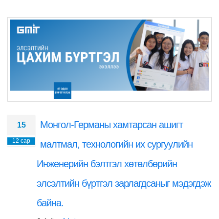
Монгол-Германы хамтарсан ашигт
15
12 сар
малтмал, технологийн их сургуулийн
Инженерийн бэлтгэл хөтөлбөрийн
элсэлтийн бүртгэл зарлагдсаныг мэдэгдэж
байна.