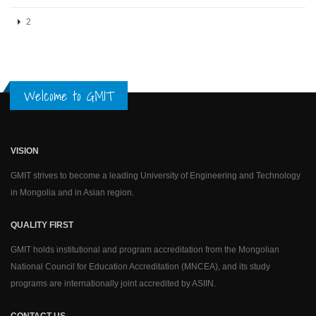
2
Welcome to GMIT
VISION
GMIT strives to become a leading University of Engineering and Technology
in Mongolia and in Asian region.
QUALITY FIRST
GMIT holds institutional and program accreditation from the Mongolian
National Council for Education Accreditation (MNCEA), and its study
programs are internationally joint accredited by ASIIN.
CONTACT US